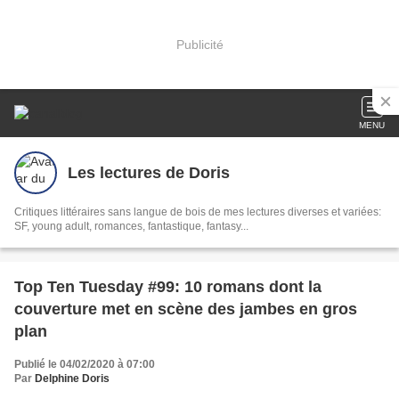
Publicité
MENU
Les lectures de Doris
Critiques littéraires sans langue de bois de mes lectures diverses et variées:
SF, young adult, romances, fantastique, fantasy...
Top Ten Tuesday #99: 10 romans dont la
couverture met en scène des jambes en gros
plan
Publié le 04/02/2020 à 07:00
Par
Delphine Doris