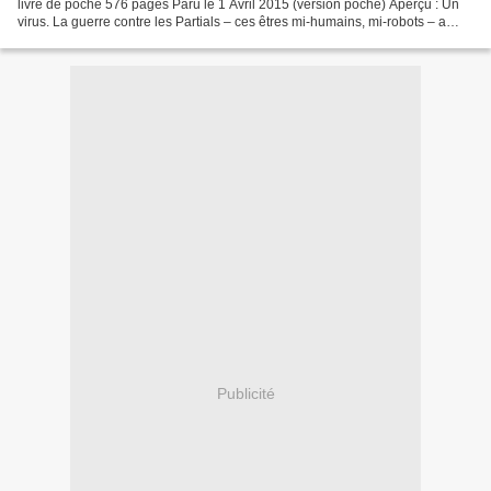
livre de poche 576 pages Paru le 1 Avril 2015 (version poche) Aperçu : Un
virus. La guerre contre les Partials – ces êtres mi-humains, mi-robots – a
décimé la population. Seuls...
Publicité