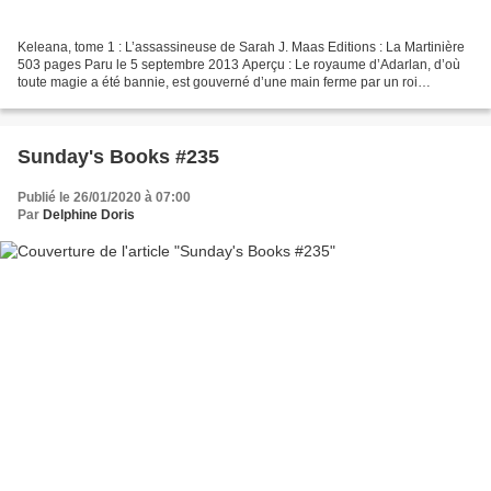
Keleana, tome 1 : L’assassineuse de Sarah J. Maas Editions : La Martinière
503 pages Paru le 5 septembre 2013 Aperçu : Le royaume d’Adarlan, d’où
toute magie a été bannie, est gouverné d’une main ferme par un roi
tyrannique. Keleana, membre de la secte...
Sunday's Books #235
Publié le 26/01/2020 à 07:00
Par
Delphine Doris