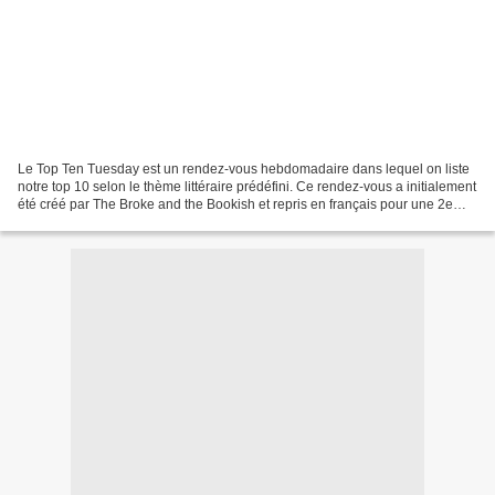
Le Top Ten Tuesday est un rendez-vous hebdomadaire dans lequel on liste
notre top 10 selon le thème littéraire prédéfini. Ce rendez-vous a initialement
été créé par The Broke and the Bookish et repris en français pour une 2e
édition sur le blog de Frogzine...