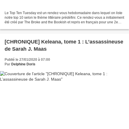
Le Top Ten Tuesday est un rendez-vous hebdomadaire dans lequel on liste
notre top 10 selon le thème littéraire prédéfini. Ce rendez-vous a initialement
été créé par The Broke and the Bookish et repris en français pour une 2e
édition sur le blog de Frogzine...
[CHRONIQUE] Keleana, tome 1 : L’assassineuse
de Sarah J. Maas
Publié le 27/01/2020 à 07:00
Par
Delphine Doris