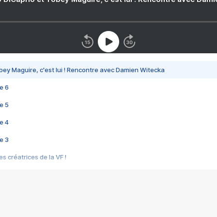
bey Maguire, c'est lui ! Rencontre avec Damien Witecka
e 6
e 5
e 4
e 3
s créatrices de la VF !
e 2
e 1
e Mektoub My Love arrive enfin ! Rencontre avec Shaïn Boumedine et Sal