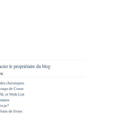
cter le propriétaire du blog
es
 des chroniques
oups de Coeur
AL et Wish List
omans
is-je?
ente de livres