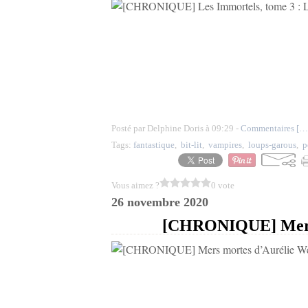
Posté par Delphine Doris à 09:29 -
Commentaires [
…
Tags:
fantastique
,
bit-lit
,
vampires
,
loups-garous
,
p
Vous aimez ?
0 vote
26 novembre 2020
[CHRONIQUE] Mers 