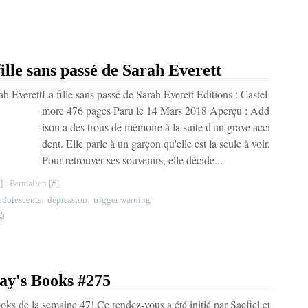
e sans passé de Sarah Everett
La fille sans passé de Sarah Everett Editions : Castel
more 476 pages Paru le 14 Mars 2018 Aperçu : Add
ison a des trous de mémoire à la suite d'un grave acci
dent. Elle parle à un garçon qu'elle est la seule à voir.
Pour retrouver ses souvenirs, elle décide...
]
- Permalien [
#
]
adolescents
,
dépression
,
trigger warning
ay's Books #275
ks de la semaine 47! Ce rendez-vous a été initié par Saefiel et