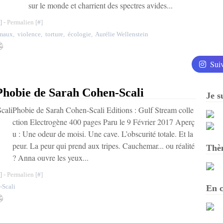
sur le monde et charrient des spectres avides...
]
- Permalien [
#
]
maux
,
violence
,
torture
,
écologie
,
Aurélie Wellenstein
Sui
bie de Sarah Cohen-Scali
Je s
Phobie de Sarah Cohen-Scali Editions : Gulf Stream colle
ction Electrogène 400 pages Paru le 9 Février 2017 Aperç
u : Une odeur de moisi. Une cave. L’obscurité totale. Et la
peur. La peur qui prend aux tripes. Cauchemar... ou réalité
Thè
? Anna ouvre les yeux...
]
- Permalien [
#
]
-Scali
En c