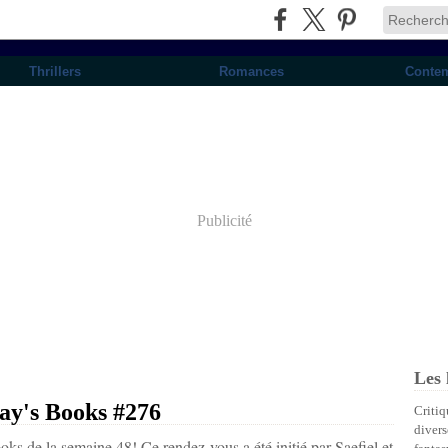
Thrillers
Romances
Conte
Publicité
Les 
ay's Books #276
Critiq
divers
ks de la semaine 48! Ce rendez-vous a été initié par Saefiel et