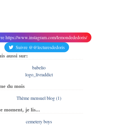
vre https://www.instagram.com/lemondededoris/
Suivre @@lecturesdedoris
uis aussi sur:
me du mois
e moment, je lis...