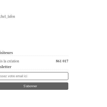
isiteurs
861 017
s la création
letter