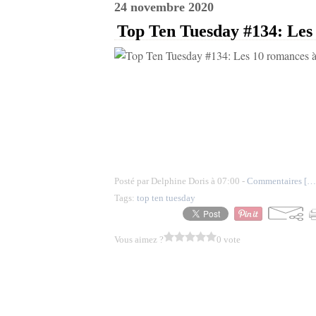
24 novembre 2020
Top Ten Tuesday #134: Les 1
Posté par Delphine Doris à 07:00 -
Commentaires [
…
Tags:
top ten tuesday
Vous aimez ?
0 vote