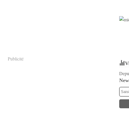
Publicité
V
Depui
News