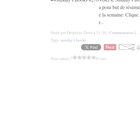
a pour but de résumer
e la semaine: Clique
r...
Posté par Delphine Doris à 11:30 -
Commentaires [
…
Tags:
sunday's books
Vous aimez ?
0 vote