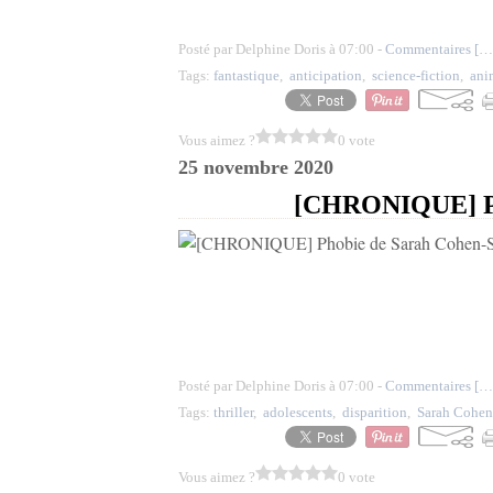
Posté par Delphine Doris à 07:00 -
Commentaires [
…
Tags:
fantastique
,
anticipation
,
science-fiction
,
ani
Vous aimez ?
0 vote
25 novembre 2020
[CHRONIQUE] Pho
Posté par Delphine Doris à 07:00 -
Commentaires [
…
Tags:
thriller
,
adolescents
,
disparition
,
Sarah Cohen
Vous aimez ?
0 vote