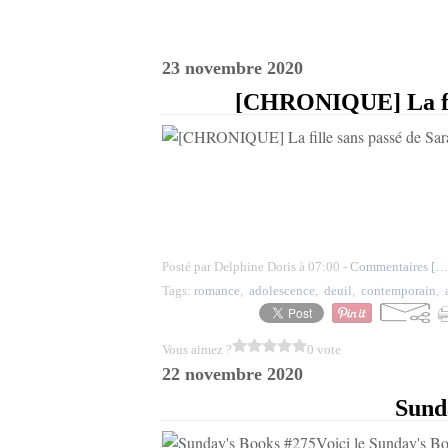
23 novembre 2020
[CHRONIQUE] La fill
Posté par Delphine Doris à 07:00 -
Commentaires [
…
Tags:
romance
,
adolescence
,
deuil
,
contemporain
,
Vous aimez ?
0 vote
22 novembre 2020
Sund
Voici le Sunday's Boo