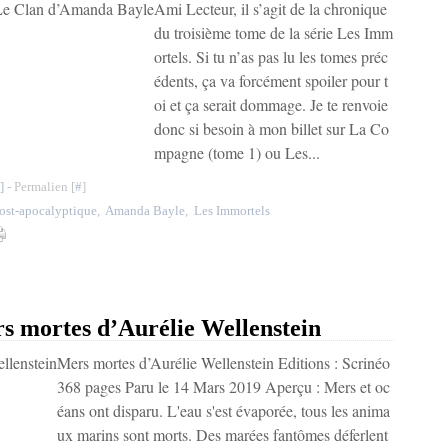
Ami Lecteur, il s’agit de la chronique
du troisième tome de la série Les Imm
ortels. Si tu n’as pas lu les tomes préc
édents, ça va forcément spoiler pour t
oi et ça serait dommage. Je te renvoie
donc si besoin à mon billet sur La Co
mpagne (tome 1) ou Les...
]
- Permalien [
#
]
ost-apocalyptique
,
Amanda Bayle
,
Les Immortels
mortes d’Aurélie Wellenstein
Mers mortes d’Aurélie Wellenstein Editions : Scrinéo
368 pages Paru le 14 Mars 2019 Aperçu : Mers et oc
éans ont disparu. L'eau s'est évaporée, tous les anima
ux marins sont morts. Des marées fantômes déferlent