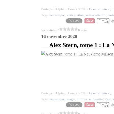
Posté par Delphine Doris à 07:00 -
Commentaires [
…
Tags:
fantastique
,
anticipation
,
science-fiction
,
ani
Vous aimez ?
0 vote
16 novembre 2020
Alex Stern, tome 1 : La
Posté par Delphine Doris à 07:00 -
Commentaires [
…
Tags:
fantastique
,
magie
,
thriller
,
université
,
viol
,