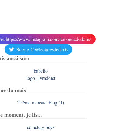
vre https://www.instagram.com/lemondededoris/
Suivre @@lecturesdedoris
uis aussi sur:
me du mois
e moment, je lis...