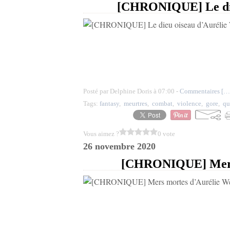
[CHRONIQUE] Le dieu
Posté par Delphine Doris à 07:00 -
Commentaires [
…
Tags:
fantasy
,
meurtres
,
combat
,
violence
,
gore
,
qu
Vous aimez ?
0 vote
26 novembre 2020
[CHRONIQUE] Mers 