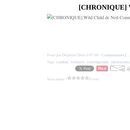
[CHRONIQUE] Wi
Posté par Delphine Doris à 07:00 -
Commentaires [
…
Tags:
combat
,
violence
,
contemporain
,
adolescents
Vous aimez ?
0 vote