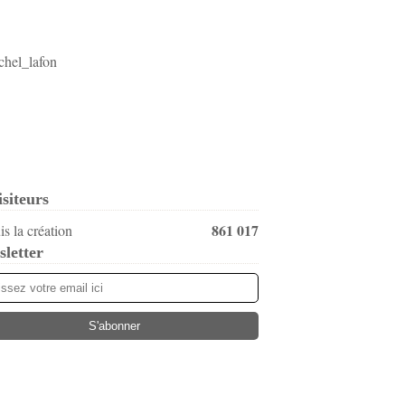
isiteurs
861 017
s la création
letter