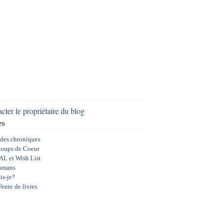
cter le propriétaire du blog
es
 des chroniques
oups de Coeur
AL et Wish List
omans
is-je?
ente de livres