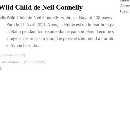
fantasy
ld Child de Neil Connelly
Accue
Créer
Wild Child de Neil Connelly Editions : Bayard 408 pages
Paru le 21 Avril 2021 Aperçu : Eddie est un lutteur hors-pa
ir. Battu pendant toute son enfance par son père, il écume s
a rage sur le ring. Un jour, il explose et s’en prend à l’arbitr
e. Sa vie bascule....
]
- Permalien [
#
]
,
maltraitance
,
Neil Connelly