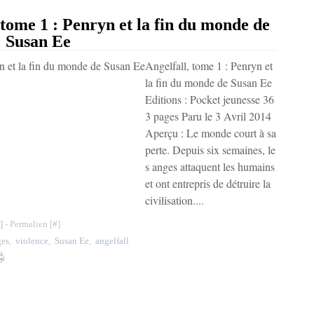
me 1 : Penryn et la fin du monde de
Susan Ee
Angelfall, tome 1 : Penryn et
la fin du monde de Susan Ee
Editions : Pocket jeunesse 36
3 pages Paru le 3 Avril 2014
Aperçu : Le monde court à sa
perte. Depuis six semaines, le
s anges attaquent les humains
et ont entrepris de détruire la
civilisation....
]
- Permalien [
#
]
ges
,
violence
,
Susan Ee
,
angelfall