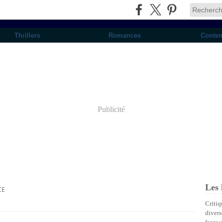
Thrillers
Romances
Conte
Publicité
Les 
CE
Critiq
divers