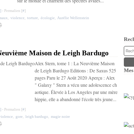
sur le monde et charrient des spectres avides...
]
- Permalien [
#
]
maux
,
violence
,
torture
,
écologie
,
Aurélie Wellenstein
Rec
 Neuvième Maison de Leigh Bardugo
Alex Stern, tome 1 : La Neuvième Maison
de Leigh Bardugo Editions : De Saxus 525
Mes 
pages Paru le 27 Août 2020 Aperçu : Alex
" Galaxy " Stern a vécu une adolescence ch
aotique. Élevée à Los Angeles par une mère
hippie, elle a abandonné l'école très jeune...
]
- Permalien [
#
]
violence
,
gore
,
leigh bardugo
,
magie noire