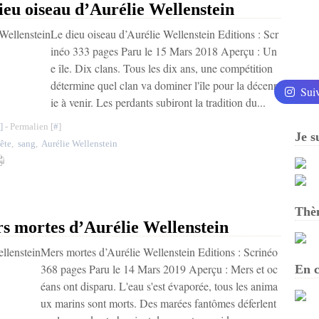
 oiseau d’Aurélie Wellenstein
Le dieu oiseau d’Aurélie Wellenstein Editions : Scr
inéo 333 pages Paru le 15 Mars 2018 Aperçu : Un
e île. Dix clans. Tous les dix ans, une compétition
détermine quel clan va dominer l'île pour la décenn
Sui
ie à venir. Les perdants subiront la tradition du...
]
- Permalien [
#
]
Je s
ête
,
sang
,
Aurélie Wellenstein
Thè
mortes d’Aurélie Wellenstein
Mers mortes d’Aurélie Wellenstein Editions : Scrinéo
368 pages Paru le 14 Mars 2019 Aperçu : Mers et oc
En c
éans ont disparu. L'eau s'est évaporée, tous les anima
ux marins sont morts. Des marées fantômes déferlent