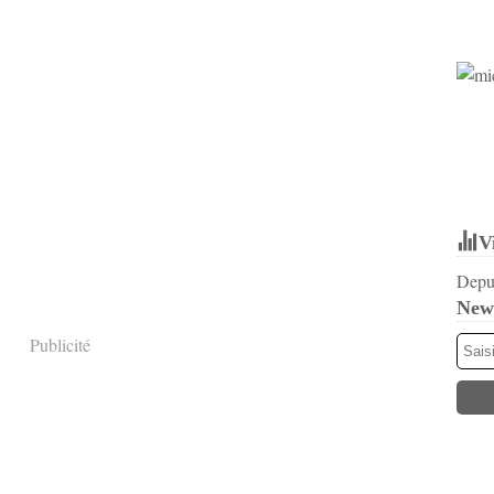
V
Depui
News
Publicité