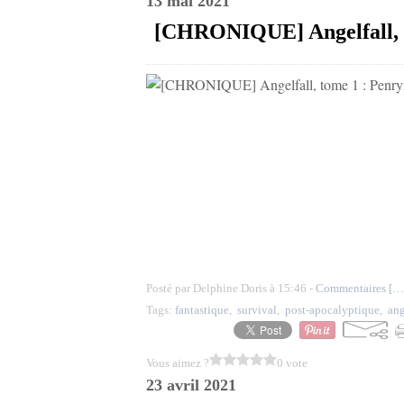
13 mai 2021
[CHRONIQUE] Angelfall, to
Posté par Delphine Doris à 15:46 -
Commentaires [
…
Tags:
fantastique
,
survival
,
post-apocalyptique
,
an
Vous aimez ?
0 vote
23 avril 2021