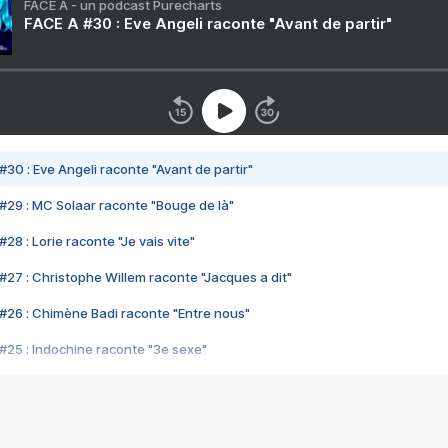
FACE A - un podcast Purecharts
FACE A #30 : Eve Angeli raconte "Avant de partir"
#30 : Eve Angeli raconte "Avant de partir"
#29 : MC Solaar raconte "Bouge de là"
28 : Lorie raconte "Je vais vite"
#27 : Christophe Willem raconte "Jacques a dit"
#26 : Chimène Badi raconte "Entre nous"
#25 : Indochine raconte "3e sexe"
#24 : Zaho raconte "C'est chelou"
#23 : Patrick Bruel raconte "Au café des délices"