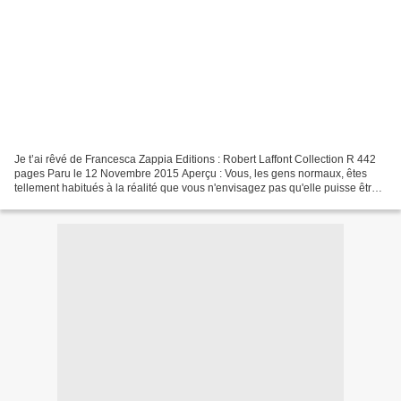
Je t’ai rêvé de Francesca Zappia Editions : Robert Laffont Collection R 442
pages Paru le 12 Novembre 2015 Aperçu : Vous, les gens normaux, êtes
tellement habitués à la réalité que vous n'envisagez pas qu'elle puisse être
mise en doute. Et si vous n'étiez...