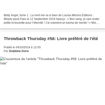
Betty Angel, tome 1 : La mort me va si bien de Louisa Méonis Editions :
Milady epub Paru le 12 Septembre 2018 Aperçu : « Bon sang, je vais rester
petite et boulotte pour l’éternité ! J’ai vraiment un karma de merde ! » Moi,
c’est Betty. J’ai passé ma...
Throwback Thursday #58: Livre préféré de l'été
Publié le 04/10/2018 à 12:55
Par
Delphine Doris