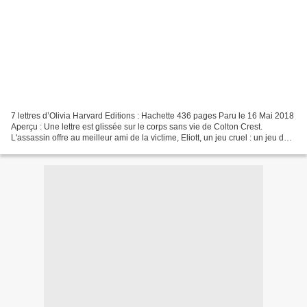
7 lettres d’Olivia Harvard Editions : Hachette 436 pages Paru le 16 Mai 2018
Aperçu : Une lettre est glissée sur le corps sans vie de Colton Crest.
L'assassin offre au meilleur ami de la victime, Eliott, un jeu cruel : un jeu de
piste pour lui faire découvrir...