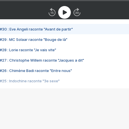
#30 : Eve Angeli raconte "Avant de partir"
#29 : MC Solaar raconte "Bouge de là"
28 : Lorie raconte "Je vais vite"
#27 : Christophe Willem raconte "Jacques a dit"
#26 : Chimène Badi raconte "Entre nous"
#25 : Indochine raconte "3e sexe"
#24 : Zaho raconte "C'est chelou"
#23 : Patrick Bruel raconte "Au café des délices"
#22 : Kyo raconte "Le chemin"
#21 : Nolwenn Leroy raconte "Cassé"