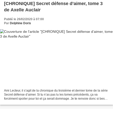
[CHRONIQUE] Secret défense d’aimer, tome 3
de Axelle Auclair
Publié le 26/02/2020 à 07:00
Par
Delphine Doris
Ami Lecteur, il s’agit de la chronique du troisième et dernier tome de la série
Secret défense d’aimer. Si tu n’as pas lu les tomes précédents, ça va
forcément spoiler pour toi et ça serait dommage. Je te renvoie donc si besoin
à mon billet sur le tome...