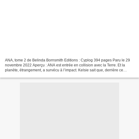
ANA, tome 2 de Belinda Bornsmith Editions : Cyplog 394 pages Paru le 29
novembre 2022 Aperçu : ANA est entrée en collision avec la Terre. Et la
planète, étrangement, a survécu à l’impact. Kelsie sait que, derrière ce
miracle inexplicable, se cache un...