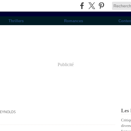
Thrillers
Romances
Conte
Publicité
Les 
REYNOLDS
Critiq
divers