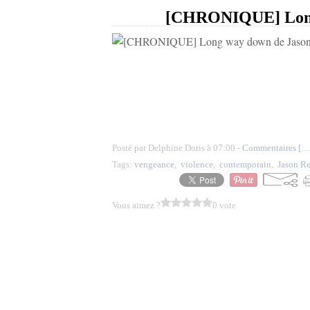
[CHRONIQUE] Long 
Posté par Delphine Doris à 07:00 -
Commentaires [
…
Tags:
vengeance
,
violence
,
contemporain
,
Jason R
Vous aimez ?
0 vote