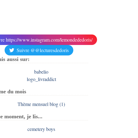
vre https://www.instagram.com/lemondededoris/
Suivre @@lecturesdedoris
uis aussi sur:
me du mois
e moment, je lis...