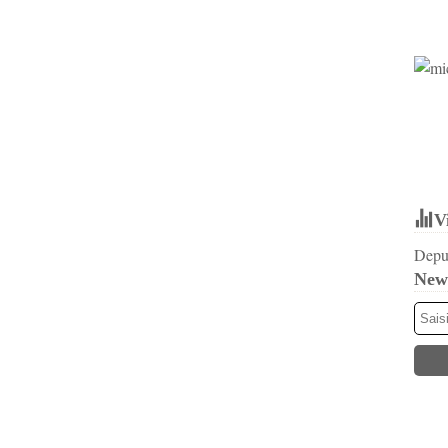
V
Depui
News