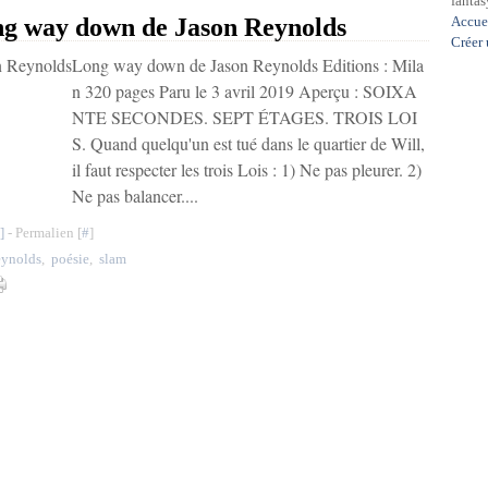
fantasy
way down de Jason Reynolds
Accue
Créer
Long way down de Jason Reynolds Editions : Mila
n 320 pages Paru le 3 avril 2019 Aperçu : SOIXA
NTE SECONDES. SEPT ÉTAGES. TROIS LOI
S. Quand quelqu'un est tué dans le quartier de Will,
il faut respecter les trois Lois : 1) Ne pas pleurer. 2)
Ne pas balancer....
]
- Permalien [
#
]
eynolds
,
poésie
,
slam