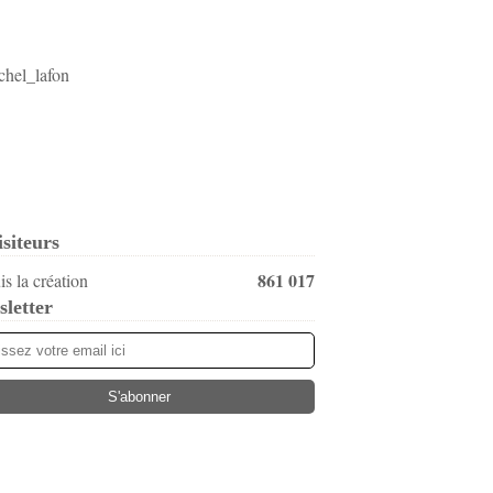
isiteurs
861 017
s la création
letter