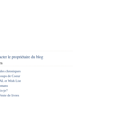
cter le propriétaire du blog
es
 des chroniques
oups de Coeur
AL et Wish List
omans
is-je?
ente de livres