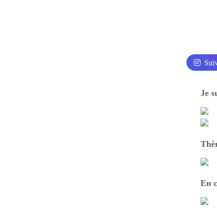
Sui
Je s
Thè
En c