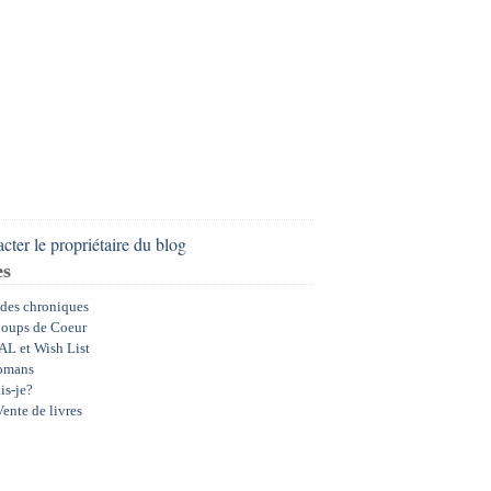
cter le propriétaire du blog
es
 des chroniques
oups de Coeur
AL et Wish List
omans
is-je?
ente de livres