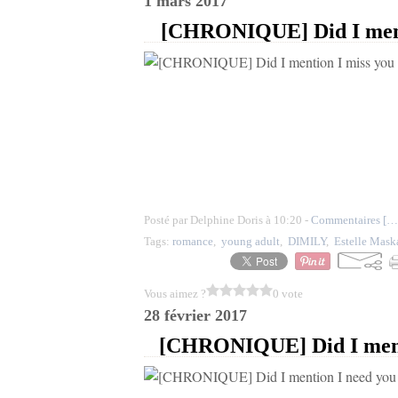
1 mars 2017
[CHRONIQUE] Did I menti
Posté par Delphine Doris à 10:20 -
Commentaires [
…
Tags:
romance
,
young adult
,
DIMILY
,
Estelle Mas
Vous aimez ?
0 vote
28 février 2017
[CHRONIQUE] Did I menti