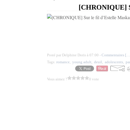
[CHRONIQUE] Sur
Posté par Delphine Doris à 07:00 -
Commentaires [
…
Tags:
romance
,
young adult
,
deuil
,
adolescents
,
pa
Vous aimez ?
0 vote