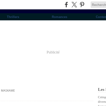
Thrillers
Romances
Conte
Publicité
Les 
E MASKAME
Critiq
divers