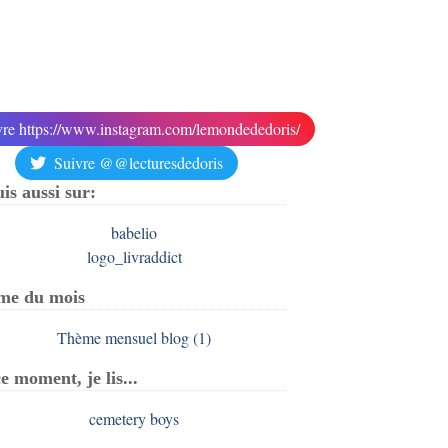
vre https://www.instagram.com/lemondededoris/
Suivre @@lecturesdedoris
uis aussi sur:
me du mois
e moment, je lis...