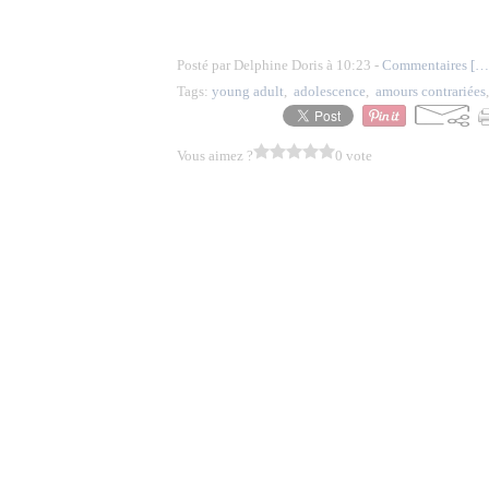
Posté par Delphine Doris à 10:23 -
Commentaires [
…
Tags:
young adult
,
adolescence
,
amours contrariées
Vous aimez ?
0 vote