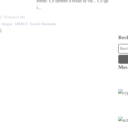
fornie. Ce dernier a refait sa vie... Ce qu
i...
]
- Permalien [
#
]
,
drogue
,
DIMILY
,
Estelle Maskame
Rec
Mes 