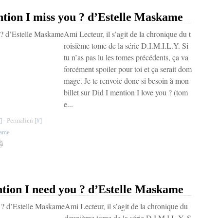
on I miss you ? d’Estelle Maskame
Ami Lecteur, il s’agit de la chronique du t
roisième tome de la série D.I.M.I.L.Y. Si
tu n’as pas lu les tomes précédents, ça va
forcément spoiler pour toi et ça serait dom
mage. Je te renvoie donc si besoin à mon
billet sur Did I mention I love you ? (tom
e...
]
- Permalien [
#
]
kame
on I need you ? d’Estelle Maskame
Ami Lecteur, il s’agit de la chronique du
deuxième tome de la série D.I.M.I.L.Y. S