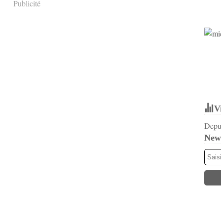
Publicité
V
Depui
News