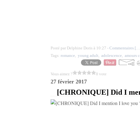
Posté par Delphine Doris à 10:27 -
Commentaires [
…
Tags:
romance
,
young adult
,
adolescence
,
amours c
Vous aimez ?
0 vote
27 février 2017
[CHRONIQUE] Did I menti