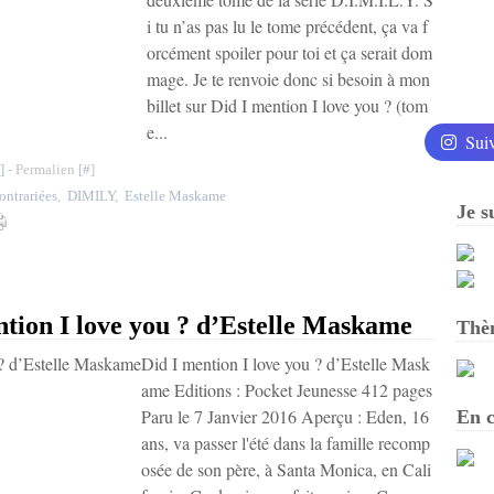
i tu n’as pas lu le tome précédent, ça va f
orcément spoiler pour toi et ça serait dom
mage. Je te renvoie donc si besoin à mon
billet sur Did I mention I love you ? (tom
e...
Sui
]
- Permalien [
#
]
ontrariées
,
DIMILY
,
Estelle Maskame
Je s
on I love you ? d’Estelle Maskame
Thè
Did I mention I love you ? d’Estelle Mask
ame Editions : Pocket Jeunesse 412 pages
Paru le 7 Janvier 2016 Aperçu : Eden, 16
En c
ans, va passer l'été dans la famille recomp
osée de son père, à Santa Monica, en Cali