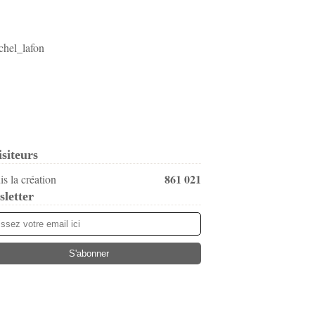
isiteurs
861 021
s la création
letter