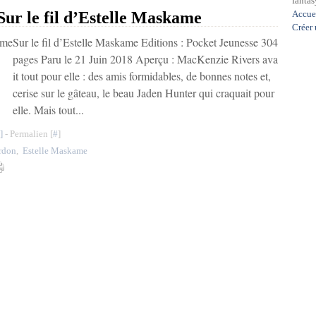
fantasy
 le fil d’Estelle Maskame
Accue
Créer
Sur le fil d’Estelle Maskame Editions : Pocket Jeunesse 304
pages Paru le 21 Juin 2018 Aperçu : MacKenzie Rivers ava
it tout pour elle : des amis formidables, de bonnes notes et,
cerise sur le gâteau, le beau Jaden Hunter qui craquait pour
elle. Mais tout...
]
- Permalien [
#
]
rdon
,
Estelle Maskame