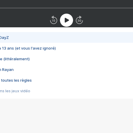
 DayZ
 a 13 ans (et vous l'avez ignoré)
e (littéralement)
im Rayan
 toutes les règles
s les jeux vidéo
us choquant de Rockstar ? - Le scandale BULLY
e plus moche de Steam
du RÊVE tourne au CAUCHEMAR