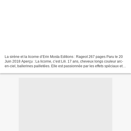
La sirène et la licorne d’Erin Mosta Editions : Rageot 267 pages Paru le 20
Juin 2018 Aperçu : La licorne, c’est Lili. 17 ans, cheveux longs couleur arc-
en-ciel, ballerines pailletées. Elle est passionnée par les effets spéciaux et le
maquillage au cinéma....