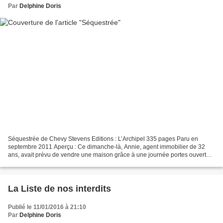
Par
Delphine Doris
Séquestrée de Chevy Stevens Editions : L’Archipel 335 pages Paru en
septembre 2011 Aperçu : Ce dimanche-là, Annie, agent immobilier de 32
ans, avait prévu de vendre une maison grâce à une journée portes ouvertes.
Mais son dernier client, un homme qui...
La Liste de nos interdits
Publié le 11/01/2016 à 21:10
Par
Delphine Doris