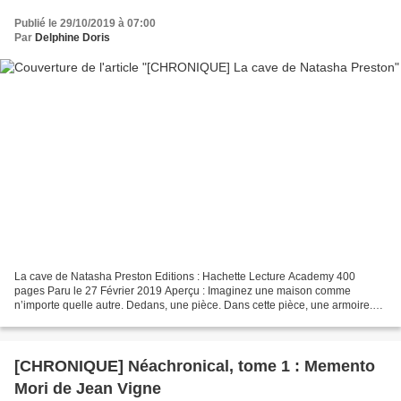
Publié le 29/10/2019 à 07:00
Par
Delphine Doris
La cave de Natasha Preston Editions : Hachette Lecture Academy 400
pages Paru le 27 Février 2019 Aperçu : Imaginez une maison comme
n’importe quelle autre. Dedans, une pièce. Dans cette pièce, une armoire.
Derrière cette armoire, une porte. Au-delà de...
[CHRONIQUE] Néachronical, tome 1 : Memento
Mori de Jean Vigne