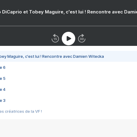
 DiCaprio et Tobey Maguire, c'est lui ! Rencontre avec Dam
bey Maguire, c'est lui ! Rencontre avec Damien Witecka
e 6
e 5
e 4
e 3
s créatrices de la VF !
e 2
e 1