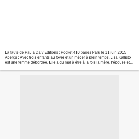
La faute de Paula Daly Editions : Pocket 410 pages Paru le 11 juin 2015
Aperçu : Avec trois enfants au foyer et un métier à plein temps, Lisa Kallisto
est une femme débordée. Elle a du mal à être à la fois la mère, l’épouse et
l’amie idéale qu’elle voudrait...