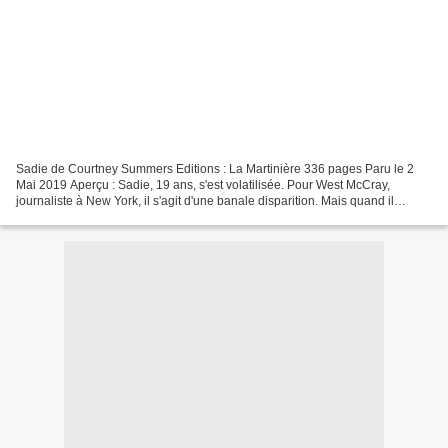
Sadie de Courtney Summers Editions : La Martinière 336 pages Paru le 2
Mai 2019 Aperçu : Sadie, 19 ans, s'est volatilisée. Pour West McCray,
journaliste à New York, il s'agit d'une banale disparition. Mais quand il
découvre que sa petite soeur, Mattie,...