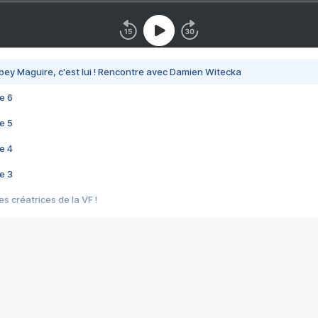
bey Maguire, c'est lui ! Rencontre avec Damien Witecka
e 6
e 5
e 4
e 3
s créatrices de la VF !
e 2
e 1
e Mektoub My Love arrive enfin ! Rencontre avec Shaïn Boumedine et Sal
i : après Toni en famille