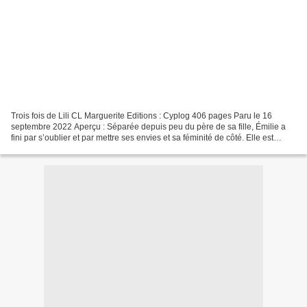
Trois fois de Lili CL Marguerite Editions : Cyplog 406 pages Paru le 16
septembre 2022 Aperçu : Séparée depuis peu du père de sa fille, Émilie a
fini par s’oublier et par mettre ses envies et sa féminité de côté. Elle est
incapable d’envisager une nouvelle...