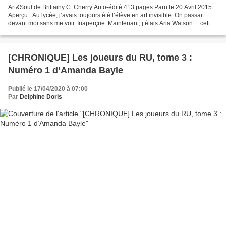
Art&Soul de Brittainy C. Cherry Auto-édité 413 pages Paru le 20 Avril 2015
Aperçu : Au lycée, j’avais toujours été l’élève en art invisible. On passait
devant moi sans me voir. Inaperçue. Maintenant, j’étais Aria Watson… cette
fille. Suite à une mauvaise...
[CHRONIQUE] Les joueurs du RU, tome 3 :
Numéro 1 d’Amanda Bayle
Publié le 17/04/2020 à 07:00
Par
Delphine Doris