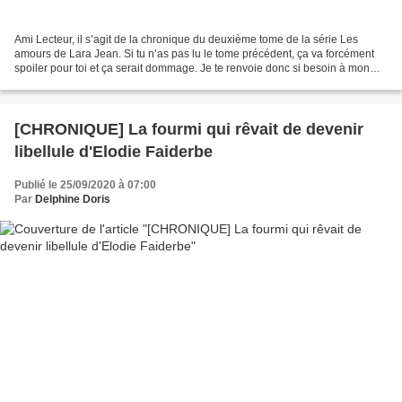
Ami Lecteur, il s’agit de la chronique du deuxième tome de la série Les
amours de Lara Jean. Si tu n’as pas lu le tome précédent, ça va forcément
spoiler pour toi et ça serait dommage. Je te renvoie donc si besoin à mon
billet sur A tous les garçons que...
[CHRONIQUE] La fourmi qui rêvait de devenir
libellule d'Elodie Faiderbe
Publié le 25/09/2020 à 07:00
Par
Delphine Doris