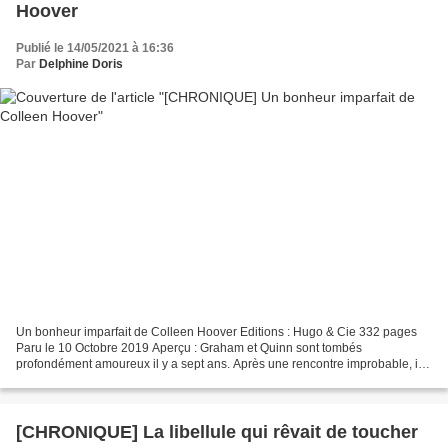
Hoover
Publié le 14/05/2021 à 16:36
Par
Delphine Doris
Un bonheur imparfait de Colleen Hoover Editions : Hugo & Cie 332 pages
Paru le 10 Octobre 2019 Aperçu : Graham et Quinn sont tombés
profondément amoureux il y a sept ans. Après une rencontre improbable, ils
ont vite compris qu'ils étaient faits l'un pour...
[CHRONIQUE] La libellule qui rêvait de toucher