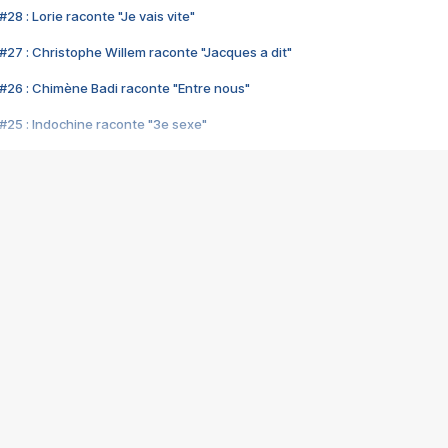
28 : Lorie raconte "Je vais vite"
#27 : Christophe Willem raconte "Jacques a dit"
#26 : Chimène Badi raconte "Entre nous"
#25 : Indochine raconte "3e sexe"
#24 : Zaho raconte "C'est chelou"
#23 : Patrick Bruel raconte "Au café des délices"
#22 : Kyo raconte "Le chemin"
#21 : Nolwenn Leroy raconte "Cassé"
#20 : Patrick Hernandez raconte "Born to be alive"
#19 : Lorie raconte "Près de moi"
#18 : Michael Jones raconte "A nos actes manqués" (avec Jean-Jacque
#17 : Khaled raconte "Aïcha"