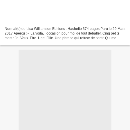
Normal(e) de Lisa Williamson Editions : Hachette 374 pages Paru le 29 Mars
2017 Aperçu : « La voilà, l’occasion pour moi de tout déballer. Cinq petits
mots : Je. Veux. Être. Une. Fille. Une phrase qui refuse de sortir. Qui me
réduit au silence. Maman...