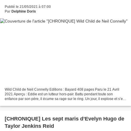
Publié le 21/05/2021 à 07:00
Par
Delphine Doris
Wild Child de Neil Connelly Editions : Bayard 408 pages Paru le 21 Avril
2021 Aperçu : Eddie est un lutteur hors-pair. Battu pendant toute son
enfance par son père, il écume sa rage sur le ring. Un jour, il explose et s’en
prend à l’arbitre. Sa vie bascule....
[CHRONIQUE] Les sept maris d’Evelyn Hugo de
Taylor Jenkins Reid