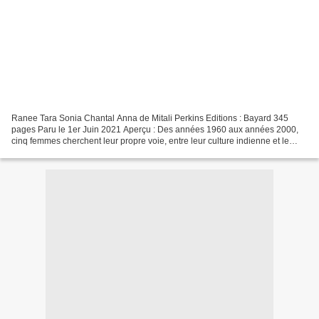
Ranee Tara Sonia Chantal Anna de Mitali Perkins Editions : Bayard 345
pages Paru le 1er Juin 2021 Aperçu : Des années 1960 aux années 2000,
cinq femmes cherchent leur propre voie, entre leur culture indienne et le
rêve américain auquel elles aspirent....