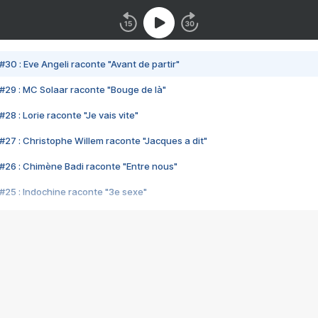
#30 : Eve Angeli raconte "Avant de partir"
#29 : MC Solaar raconte "Bouge de là"
28 : Lorie raconte "Je vais vite"
#27 : Christophe Willem raconte "Jacques a dit"
#26 : Chimène Badi raconte "Entre nous"
#25 : Indochine raconte "3e sexe"
#24 : Zaho raconte "C'est chelou"
#23 : Patrick Bruel raconte "Au café des délices"
#22 : Kyo raconte "Le chemin"
#21 : Nolwenn Leroy raconte "Cassé"