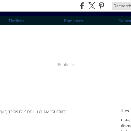
Thrillers
Romances
Conte
Publicité
Les 
UE] TROIS FOIS DE LILI CL MARGUERITE
Critiq
divers