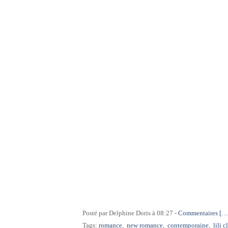
Posté par Delphine Doris à 08:27 -
Commentaires [
…
Tags:
romance
,
new romance
,
contemporaine
,
lili 