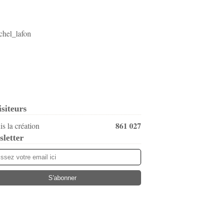
isiteurs
861 027
s la création
letter