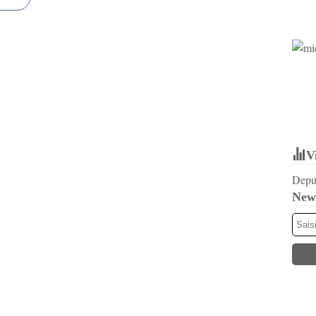
V
Depui
News