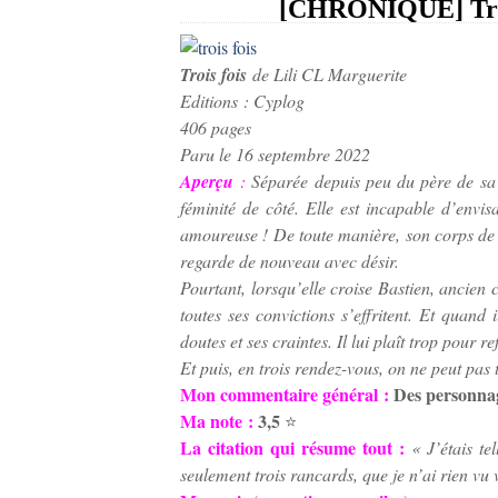
[CHRONIQUE] Trois
Trois fois
de Lili CL Marguerite
Editions : Cyplog
406 pages
Paru le 16 septembre 2022
Aperçu
:
Séparée depuis peu du père de sa fi
féminité de côté. Elle est incapable d’envi
amoureuse ! De toute manière, son corps de 
regarde de nouveau avec désir.
Pourtant, lorsqu’elle croise Bastien, ancien 
toutes ses convictions s’effritent. Et quand 
doutes et ses craintes. Il lui plaît trop pour 
Et puis, en trois rendez-vous, on ne peut pas
Mon commentaire général :
Des personnage
Ma note :
3,5
⭐️
La citation qui résume tout :
« J’étais t
seulement trois rancards, que je n’ai rien vu 