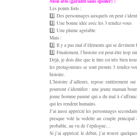
Mon avis (garanti sans spoiler) :
Les points forts :
3️⃣ Des personnages auxquels on peut s’identi
3️⃣ Une bonne idée avec les 3 rendez-vous
3️⃣ Une plume agréable
Mais :
3️⃣ Il y a pas mal d’éléments qui se devinent 
3️⃣ Finalement, l’histoire est peut-être trop s
Déjà, je dois dire que le titre est très bien 
les protagonistes se sont promis 3 rendez-vo
histoire.
L’histoire d’ailleurs, repose entièrement 
pourront s’identifier : une jeune maman bour
jeune homme paumé qui a du mal à s’affranchir 
qui les rendent humains.
J’ai aussi apprécié les personnages secondair
presque volé la vedette au couple principal 
probable, au vu de l’épilogue…
Si j’ai apprécié le début, j’ai trouvé quelques