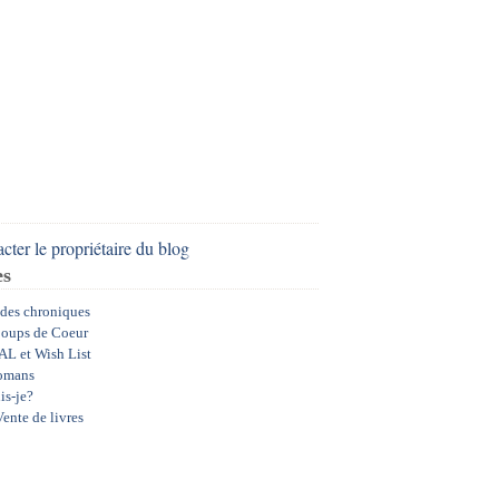
cter le propriétaire du blog
es
 des chroniques
oups de Coeur
AL et Wish List
omans
is-je?
ente de livres