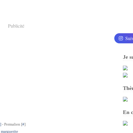
Publicité
Sui
Je s
Thè
En c
]
- Permalien [
#
]
cl marguerite