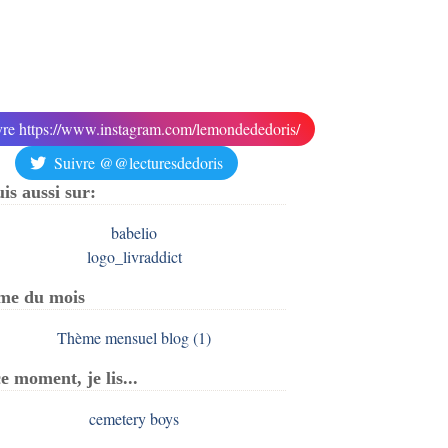
vre https://www.instagram.com/lemondededoris/
Suivre @@lecturesdedoris
uis aussi sur:
me du mois
e moment, je lis...