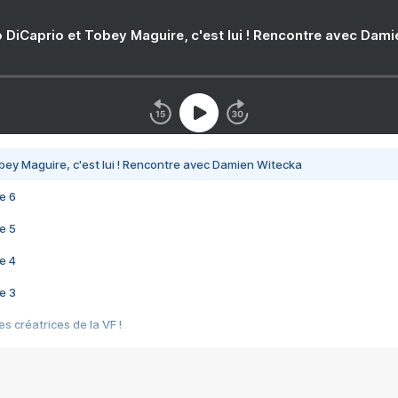
 DiCaprio et Tobey Maguire, c'est lui ! Rencontre avec Dam
bey Maguire, c'est lui ! Rencontre avec Damien Witecka
e 6
e 5
e 4
e 3
s créatrices de la VF !
e 2
e 1