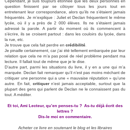
Cependant, je suis toujours étonnée que les deux personnes en
question finissent par se côtoyer tous les jours tout en
entretenant leur correspondance, alors qu’ils ne s’étaient jamais
fréquentés. Je m’explique : Juliet et Declan fréquentent le même
lycée, où il y a près de 2 000 élèves. Ils ne s’étaient jamais
adressé la parole. A partir du moment où ils commencent à
s’écrire, ils se croisent partout : dans les couloirs du lycée, dans
la rue, etc.
Je trouve que cela fait perdre en
crédibilité
.
Je pinaille certainement, car j’ai été tellement embarquée par leur
relation que cela ne m’a pas posé de réel problème pendant ma
lecture. Il fallait tout de même que je le dise.
D’autre part, parmi les situations du livre, il y en a une qui m’a
marquée. Declan fait remarquer qu’il n’est pas moins méchant de
critiquer une personne qui a une « mauvaise réputation » qu’une
autre. En fait,
critiquer
n’est jamais acceptable, surtout que la
plupart des gens qui parlent de Declan ne le connaissent pas du
tout. A méditer.
Et toi, Ami Lecteur, qu’en penses-tu ? As-tu déjà écrit des
lettres ?
Dis-le moi en commentaire.
Acheter ce livre en soutenant le blog et les libraires