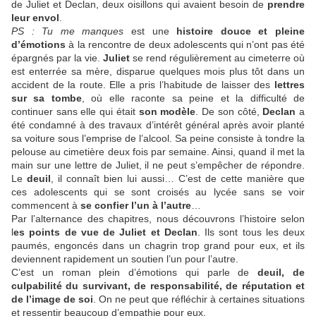
de Juliet et Declan, deux oisillons qui avaient besoin de
prendre
leur envol
.
PS : Tu me manques
est une
histoire douce et pleine
d’émotions
à la rencontre de deux adolescents qui n’ont pas été
épargnés par la vie.
Juliet
se rend régulièrement au cimeterre où
est enterrée sa mère, disparue quelques mois plus tôt dans un
accident de la route. Elle a pris l’habitude de laisser des
lettres
sur sa tombe
, où elle raconte sa peine et la difficulté de
continuer sans elle qui était
son modèle
. De son côté,
Declan
a
été condamné à des travaux d’intérêt général après avoir planté
sa voiture sous l’emprise de l’alcool. Sa peine consiste à tondre la
pelouse au cimetière deux fois par semaine. Ainsi, quand il met la
main sur une lettre de Juliet, il ne peut s’empêcher de répondre.
Le
deuil
, il connaît bien lui aussi… C’est de cette manière que
ces adolescents qui se sont croisés au lycée sans se voir
commencent à
se confier l’un à l’autre
…
Par l’alternance des chapitres, nous découvrons l’histoire selon
l
es points de vue de Juliet et Declan
. Ils sont tous les deux
paumés, engoncés dans un chagrin trop grand pour eux, et ils
deviennent rapidement un soutien l’un pour l’autre.
C’est un roman plein d’émotions qui parle de
deuil, de
culpabilité du survivant, de responsabilité, de réputation et
de l’image de soi
. On ne peut que réfléchir à certaines situations
et ressentir beaucoup d’empathie pour eux.