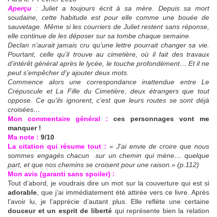
Aperçu
:
Juliet a toujours écrit à sa mère. Depuis sa mort
soudaine, cette habitude est pour elle comme une bouée de
sauvetage. Même si les courriers de Juliet restent sans réponse,
elle continue de les déposer sur sa tombe chaque semaine.
Declan n’aurait jamais cru qu’une lettre pourrait changer sa vie.
Pourtant, celle qu’il trouve au cimetière, où il fait des travaux
d’intérêt général après le lycée, le touche profondément… Et il ne
peut s’empêcher d’y ajouter deux mots.
Commence alors une correspondance inattendue entre Le
Crépuscule et La Fille du Cimetière, deux étrangers que tout
oppose. Ce qu’ils ignorent, c’est que leurs routes se sont déjà
croisées…
Mon commentaire général :
ces personnages vont me
manquer !
Ma note :
9/10
La citation qui résume tout :
« J’ai envie de croire que nous
sommes engagés chacun sur un chemin qui mène… quelque
part, et que nos chemins se croisent pour une raison.» (p.112)
Mon avis (garanti sans spoiler) :
Tout d’abord, je voudrais dire un mot sur la couverture qui est si
adorable
, que j’ai immédiatement été attirée vers ce livre. Après
l’avoir lu, je l’apprécie d’autant plus. Elle reflète une certaine
douceur et un esprit de liberté
qui représente bien la relation