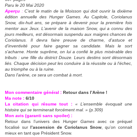
Paru le 20 Mai 2020
Aperçu
:
C'est le matin de la Moisson qui doit ouvrir la dixième
édition annuelle des Hunger Games. Au Capitole, Coriolanus
Snow, dix-huit ans, se prépare à devenir pour la première fois
mentor aux Jeux. L'avenir de la maison Snow, qui a connu des
jours meilleurs, est désormais suspendu aux maigres chances de
Coriolanus. Il devra faire preuve de charme, d'astuce et
d'inventivité pour faire gagner sa candidate. Mais le sort
s'acharne. Honte suprême, on lui a confié le plus misérable des
tributs : une fille du district Douze. Leurs destins sont désormais
liés. Chaque décision peut les conduire à la réussite ou à l'échec,
au triomphe ou à la ruine.
Dans l'arène, ce sera un combat à mort.
Mon commentaire général :
Retour dans l’Arène !
Ma note :
6/10
La citation qui résume tout :
« L’ensemble évoquait une
histoire qui se terminerait forcément mal. » (p.309)
Mon avis (garanti sans spoiler) :
Retour dans l’univers des
Hunger Games
avec ce préquel
focalisé sur
l’ascension de Coriolanus Snow
, qu’on connait
mieux en tant que Président Snow.