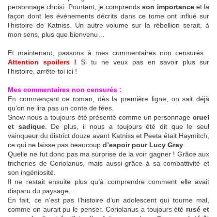
personnage choisi. Pourtant, je comprends
son importance
et la
façon dont les évènements décrits dans ce tome ont influé sur
l’histoire de Katniss. Un autre volume sur la rébellion serait, à
mon sens, plus que bienvenu…
Et maintenant, passons à mes commentaires non censurés...
Attention spoilers !
Si tu ne veux pas en savoir plus sur
l'histoire, arrête-toi ici !
Mes commentaires non censurés :
En commençant ce roman, dès la première ligne, on sait déjà
qu’on ne lira pas un conte de fées.
Snow nous a toujours été présenté comme un personnage
cruel
et sadique
. De plus, il nous a toujours été dit que le seul
vainqueur du district douze avant Katniss et Peeta était Haymitch,
ce qui ne laisse pas beaucoup
d’espoir pour Lucy Gray
.
Quelle ne fut donc pas ma surprise de la voir gagner ! Grâce aux
tricheries de Coriolanus, mais aussi grâce à sa combattivité et
son ingéniosité.
Il ne restait ensuite plus qu’à comprendre comment elle avait
disparu du paysage…
En fait, ce n’est pas l’histoire d’un adolescent qui tourne mal,
comme on aurait pu le penser. Coriolanus a toujours été
rusé et