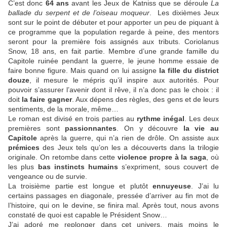
C’est donc
64 ans
avant les Jeux de Katniss que se déroule
La
ballade du serpent et de l’oiseau moqueur
. Les dixièmes Jeux
sont sur le point de débuter et pour apporter un peu de piquant à
ce programme que la population regarde à peine, des mentors
seront pour la première fois assignés aux tributs. Coriolanus
Snow, 18 ans, en fait partie. Membre d’une grande famille du
Capitole ruinée pendant la guerre, le jeune homme essaie de
faire bonne figure. Mais quand on lui assigne
la fille du district
douze
, il mesure le mépris qu’il inspire aux autorités. Pour
pouvoir s’assurer l’avenir dont il rêve, il n’a donc pas le choix : il
doit
la faire gagner
. Aux dépens des règles, des gens et de leurs
sentiments, de la morale, même…
Le roman est divisé en trois parties au
rythme inégal
. Les deux
premières sont
passionnantes
. On y découvre
la vie au
Capitole
après la guerre, qui n’a rien de drôle. On assiste aux
prémices
des Jeux tels qu’on les a découverts dans la trilogie
originale. On retombe dans cette
violence propre à la saga
, où
les plus
bas instincts humains
s’expriment, sous couvert de
vengeance ou de survie.
La troisième partie est longue et plutôt
ennuyeuse
. J’ai lu
certains passages en diagonale, pressée d’arriver au fin mot de
l’histoire, qui on le devine, se finira mal. Après tout, nous avons
constaté de quoi est capable le Président Snow…
J’ai adoré me replonger dans cet univers, mais moins le