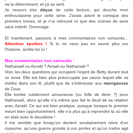
ne la déterminent, et ça se sent.
Je ressors très
déçue
de cette lecture, qui douche mon
enthousiasme pour cette série. J’avais adoré le comique des
premiers tomes, et je n’ai retrouvé ici que des scènes de sexe
sans intérêt. Dommage.
Et maintenant, passons à mes commentaires non censurés...
Attention spoilers !
Si tu ne veux pas en savoir plus sur
l'histoire, arrête-toi ici !
Mes commentaires non censurés :
Nathanaël ou Azraël ? Azraël ou Nathanaël ?
Voici les deux questions qui occupent l’esprit de Betty durant tout
ce tome. Elle est bien plus préoccupée par savoir lequel elle va
mettre dans son lit, plutôt que de s’intéresser aux
manigances
de Zeus.
Elle tombe subitement amoureuse (ou folle de désir ?) pour
Nathanaël, alors qu’elle n’a même pas fait le deuil de sa relation
avec Azraël. Ce qui est bien pratique, puisque lorsque le premier
meurt bien opportunément, elle n’a plus qu’à reprendre là où elle
en était avec le deuxième !
Il me semble que lorsqu’on devient soudainement reine d’un
royaume, qu’une guerre gronde à vos portes et qu’un traitre agit