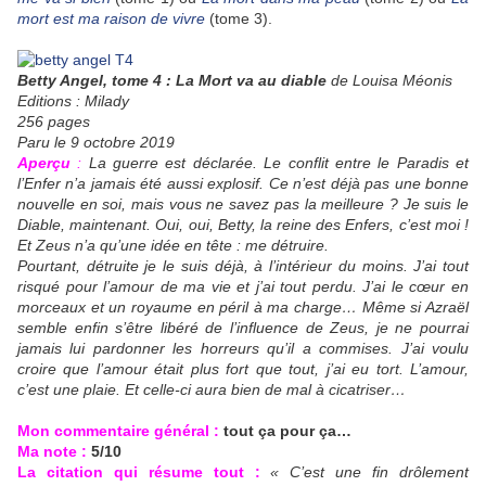
mort est ma raison de vivre
(tome 3).
Betty Angel, tome 4 : La Mort va au diable
de Louisa Méonis
Editions : Milady
256 pages
Paru le 9 octobre 2019
Aperçu
:
La guerre est déclarée. Le conflit entre le Paradis et
l’Enfer n’a jamais été aussi explosif. Ce n’est déjà pas une bonne
nouvelle en soi, mais vous ne savez pas la meilleure ? Je suis le
Diable, maintenant. Oui, oui, Betty, la reine des Enfers, c’est moi !
Et Zeus n’a qu’une idée en tête : me détruire.
Pourtant, détruite je le suis déjà, à l’intérieur du moins. J’ai tout
risqué pour l’amour de ma vie et j’ai tout perdu. J’ai le cœur en
morceaux et un royaume en péril à ma charge… Même si Azraël
semble enfin s’être libéré de l’influence de Zeus, je ne pourrai
jamais lui pardonner les horreurs qu’il a commises. J’ai voulu
croire que l’amour était plus fort que tout, j’ai eu tort. L’amour,
c’est une plaie. Et celle-ci aura bien de mal à cicatriser…
Mon commentaire général :
tout ça pour ça…
Ma note :
5/10
La citation qui résume tout :
« C’est une fin drôlement