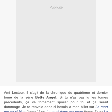
Publicité
Ami Lecteur, il s’agit de la chronique du quatrième et dernier
tome de la série
Betty Angel
. Si tu n’as pas lu les tomes
précédents, ça va forcément spoiler pour toi et ça serait
dommage. Je te renvoie donc si besoin à mon billet sur
La mort
me va si bien
(tome 1) ou
La mort dans ma peau
(tome 2) ou
La