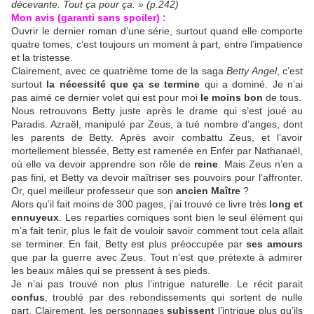
décevante. Tout ça pour ça. » (p.242)
Mon avis (garanti sans spoiler) :
Ouvrir le dernier roman d’une série, surtout quand elle comporte
quatre tomes, c’est toujours un moment à part, entre l’impatience
et la tristesse.
Clairement, avec ce quatrième tome de la saga
Betty Angel
, c’est
surtout
la nécessité que ça se termine
qui a dominé. Je n’ai
pas aimé ce dernier volet qui est pour moi
le moins bon
de tous.
Nous retrouvons Betty juste après le drame qui s’est joué au
Paradis. Azraël, manipulé par Zeus, a tué nombre d’anges, dont
les parents de Betty. Après avoir combattu Zeus, et l’avoir
mortellement blessée, Betty est ramenée en Enfer par Nathanaël,
où elle va devoir apprendre son rôle de
reine
. Mais Zeus n’en a
pas fini, et Betty va devoir maîtriser ses pouvoirs pour l’affronter.
Or, quel meilleur professeur que son
ancien Maître
?
Alors qu’il fait moins de 300 pages, j’ai trouvé ce livre très
long et
ennuyeux
. Les reparties comiques sont bien le seul élément qui
m’a fait tenir, plus le fait de vouloir savoir comment tout cela allait
se terminer. En fait, Betty est plus préoccupée par
ses amours
que par la guerre avec Zeus. Tout n’est que prétexte à admirer
les beaux mâles qui se pressent à ses pieds.
Je n’ai pas trouvé non plus l’intrigue naturelle. Le récit parait
confus
, troublé par des rebondissements qui sortent de nulle
part. Clairement, les personnages
subissent
l’intrigue plus qu’ils