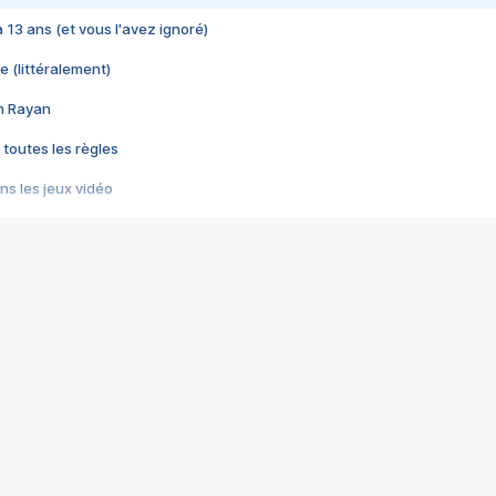
 a 13 ans (et vous l'avez ignoré)
e (littéralement)
im Rayan
 toutes les règles
s les jeux vidéo
us choquant de Rockstar ? - Le scandale BULLY
e plus moche de Steam
du RÊVE tourne au CAUCHEMAR
pendant 8 heures
it… à tort
umiliés par un jeu vidéo
ire - Final Fantasy 8