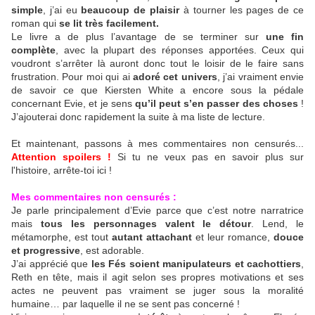
simple
, j’ai eu
beaucoup de plaisir
à tourner les pages de ce
roman qui
se lit très facilement.
Le livre a de plus l’avantage de se terminer sur
une fin
complète
, avec la plupart des réponses apportées. Ceux qui
voudront s’arrêter là auront donc tout le loisir de le faire sans
frustration. Pour moi qui ai
adoré cet univers
, j’ai vraiment envie
de savoir ce que Kiersten White a encore sous la pédale
concernant Evie, et je sens
qu’il peut s’en passer des choses
!
J’ajouterai donc rapidement la suite à ma liste de lecture.
Et maintenant, passons à mes commentaires non censurés...
Attention spoilers !
Si tu ne veux pas en savoir plus sur
l'histoire, arrête-toi ici !
Mes commentaires non censurés :
Je parle principalement d’Evie parce que c’est notre narratrice
mais
tous les personnages valent le détour
. Lend, le
métamorphe, est tout
autant attachant
et leur romance,
douce
et progressive
, est adorable.
J’ai apprécié que
les Fés soient manipulateurs et cachottiers
,
Reth en tête, mais il agit selon ses propres motivations et ses
actes ne peuvent pas vraiment se juger sous la moralité
humaine… par laquelle il ne se sent pas concerné !