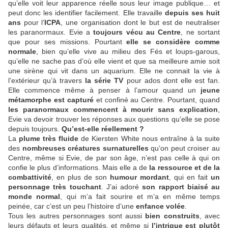
qu’elle voit leur apparence réelle sous leur image publique… et
peut donc les identifier facilement. Elle travaille
depuis ses huit
ans
pour l’
ICPA
, une organisation dont le but est de neutraliser
les paranormaux. Evie a
toujours vécu au Centre
, ne sortant
que pour ses missions. Pourtant
elle se considère comme
normale
, bien qu’elle vive au milieu des Fés et loups-garous,
qu’elle ne sache pas d’où elle vient et que sa meilleure amie soit
une sirène qui vit dans un aquarium. Elle ne connait la vie à
l’extérieur qu’à travers
la série TV
pour ados dont elle est fan.
Elle commence même à penser à l’amour quand un
jeune
métamorphe est capturé
et confiné au Centre. Pourtant, quand
les paranormaux commencent à mourir sans explication
,
Evie va devoir trouver les réponses aux questions qu’elle se pose
depuis toujours.
Qu’est-elle réellement ?
La
plume très fluide
de Kiersten White nous entraîne à la suite
des
nombreuses créatures surnaturelles
qu’on peut croiser au
Centre, même si Evie, de par son âge, n’est pas celle à qui on
confie le plus d’informations. Mais elle a de
la ressource et de la
combattivité
, en plus de son
humour mordant
, qui en fait
un
personnage très touchant
. J’ai adoré
son rapport biaisé au
monde normal
, qui m’a fait sourire et m’a en même temps
peinée, car c’est un peu l’histoire d’une
enfance volée
.
Tous les autres personnages sont aussi
bien construits
, avec
leurs défauts et leurs qualités, et même si
l’intrigue est plutôt