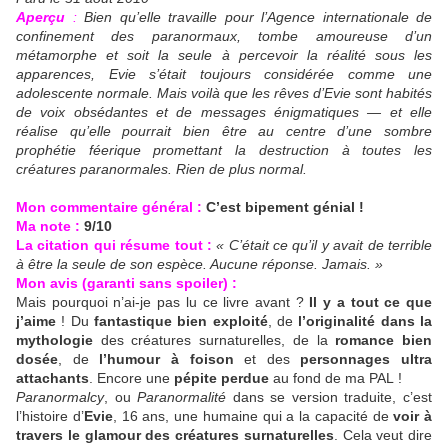
Aperçu
:
Bien qu’elle travaille pour l’Agence internationale de
confinement des paranormaux, tombe amoureuse d’un
métamorphe et soit la seule à percevoir la réalité sous les
apparences, Evie s’était toujours considérée comme une
adolescente normale. Mais voilà que les rêves d’Evie sont habités
de voix obsédantes et de messages énigmatiques — et elle
réalise qu’elle pourrait bien être au centre d’une sombre
prophétie féerique promettant la destruction à toutes les
créatures paranormales. Rien de plus normal.
Mon commentaire général :
C’est bipement génial !
Ma note :
9/10
La citation qui résume tout :
« C’était ce qu’il y avait de terrible
à être la seule de son espèce. Aucune réponse. Jamais. »
Mon avis (garanti sans spoiler) :
Mais pourquoi n’ai-je pas lu ce livre avant ?
Il y a tout ce que
j’aime
! Du
fantastique bien exploité
, de
l’originalité dans la
mythologie
des créatures surnaturelles, de la
romance bien
dosée
, de
l’humour à foison
et des
personnages ultra
attachants
. Encore une
pépite perdue
au fond de ma PAL !
Paranormalcy
, ou
Paranormalité
dans se version traduite, c’est
l’histoire d’
Evie
, 16 ans, une humaine qui a la capacité de
voir à
travers le glamour des créatures surnaturelles
. Cela veut dire