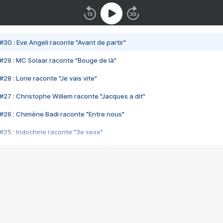
#30 : Eve Angeli raconte "Avant de partir"
#29 : MC Solaar raconte "Bouge de là"
28 : Lorie raconte "Je vais vite"
#27 : Christophe Willem raconte "Jacques a dit"
#26 : Chimène Badi raconte "Entre nous"
#25 : Indochine raconte "3e sexe"
#24 : Zaho raconte "C'est chelou"
#23 : Patrick Bruel raconte "Au café des délices"
#22 : Kyo raconte "Le chemin"
#21 : Nolwenn Leroy raconte "Cassé"
#20 : Patrick Hernandez raconte "Born to be alive"