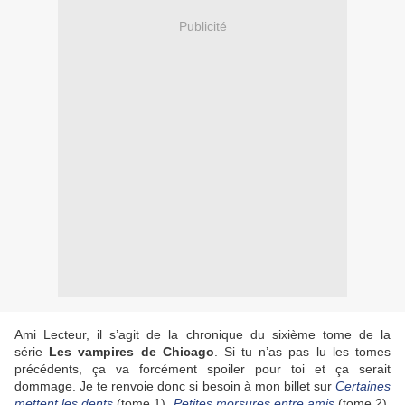
Publicité
Ami Lecteur, il s’agit de la chronique du sixième tome de la
série
Les vampires de Chicago
. Si tu n’as pas lu les tomes
précédents, ça va forcément spoiler pour toi et ça serait
dommage. Je te renvoie donc si besoin à mon billet sur
Certaines
mettent les dents
(tome 1),
Petites morsures entre amis
(tome 2)
,