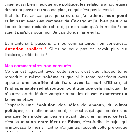
crise, aussi bien magique que politique, les relations amoureuses
devraient passer au second plan, ce qui n’est pas le cas ici.
Bref, tu l’auras compris, je crois que
j’ai atteint mon point
culminant
avec
Les vampires de Chicago
et j’ai bien peur que
les six tomes restants (eh oui, je n’en suis qu’à la moitié !) ne
soient pas/plus pour moi. Je vais donc m’arrêter là.
Et maintenant, passons à mes commentaires non censurés...
Attention spoilers !
Si tu ne veux pas en savoir plus sur
l'histoire, arrête-toi ici !
Mes commentaires non censurés :
Ce qui est agaçant avec cette série, c’est que chaque tome
reproduit
le même schéma
et que si le tome précédent avait
apporté
une bouffée d’air frais avec la mort d’Ethan
, et
l’indispensable redistribution politique
que cela impliquait, la
résurrection du Maître vampire remet les choses
exactement à
la même place
.
J’espérais
une évolution des rôles de chacun
, du
climat
politique
, et malheureusement, le seul sujet qui montre une
avancée (en mode un pas en avant, deux en arrière, certes),
c’est
la relation entre Merit et Ethan
, c’est-à-dire le sujet qui
m’intéresse le moins, tant je n’ai jamais ressenti cette prétendue