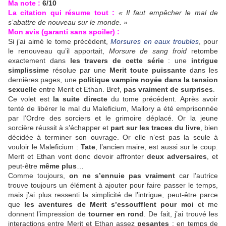
Ma note :
6/10
La citation qui résume tout :
« Il faut empêcher le mal de
s’abattre de nouveau sur le monde. »
Mon avis (garanti sans spoiler) :
Si j’ai aimé le tome précédent,
Morsures en eaux troubles
, pour
le renouveau qu’il apportait,
Morsure de sang froid
retombe
exactement dans
les travers de cette série
: une
intrigue
simplissime
résolue par une
Merit toute puissante
dans les
dernières pages, une
politique vampire noyée dans la tension
sexuelle
entre Merit et Ethan. Bref,
pas vraiment de surprises
.
Ce volet est
la suite directe
du tome précédent. Après avoir
tenté de libérer le mal du Maleficium, Mallory a été emprisonnée
par l’Ordre des sorciers et le grimoire déplacé. Or la jeune
sorcière réussit à s’échapper et
part sur les traces du livre
, bien
décidée à terminer son ouvrage. Or elle n’est pas la seule à
vouloir le Maleficium :
Tate
, l’ancien maire, est aussi sur le coup.
Merit et Ethan vont donc devoir affronter
deux adversaires
, et
peut-être
même plus
…
Comme toujours,
on ne s’ennuie pas vraiment
car l’autrice
trouve toujours un élément à ajouter pour faire passer le temps,
mais j’ai plus ressenti la simplicité de l’intrigue, peut-être parce
que
les aventures de Merit s’essoufflent pour moi
et me
donnent l’impression de
tourner en rond
. De fait, j’ai trouvé les
interactions entre Merit et Ethan assez
pesantes
: en temps de