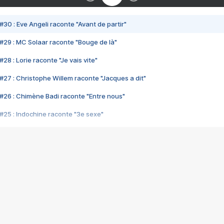
#30 : Eve Angeli raconte "Avant de partir"
#29 : MC Solaar raconte "Bouge de là"
28 : Lorie raconte "Je vais vite"
#27 : Christophe Willem raconte "Jacques a dit"
#26 : Chimène Badi raconte "Entre nous"
#25 : Indochine raconte "3e sexe"
#24 : Zaho raconte "C'est chelou"
#23 : Patrick Bruel raconte "Au café des délices"
#22 : Kyo raconte "Le chemin"
#21 : Nolwenn Leroy raconte "Cassé"
#20 : Patrick Hernandez raconte "Born to be alive"
#19 : Lorie raconte "Près de moi"