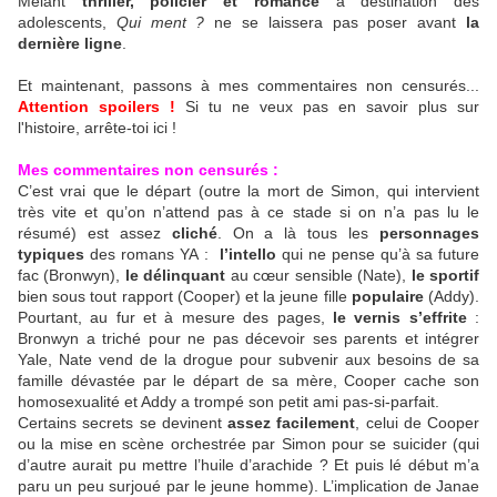
Mêlant
thriller, policier et romance
à destination des
adolescents,
Qui ment ?
ne se laissera pas poser avant
la
dernière ligne
.
Et maintenant, passons à mes commentaires non censurés...
Attention spoilers !
Si tu ne veux pas en savoir plus sur
l'histoire, arrête-toi ici !
Mes commentaires non censurés :
C’est vrai que le départ (outre la mort de Simon, qui intervient
très vite et qu’on n’attend pas à ce stade si on n’a pas lu le
résumé) est assez
cliché
. On a là tous les
personnages
typiques
des romans YA :
l’intello
qui ne pense qu’à sa future
fac (Bronwyn),
le délinquant
au cœur sensible (Nate),
le sportif
bien sous tout rapport (Cooper) et la jeune fille
populaire
(Addy).
Pourtant, au fur et à mesure des pages,
le vernis s’effrite
:
Bronwyn a triché pour ne pas décevoir ses parents et intégrer
Yale, Nate vend de la drogue pour subvenir aux besoins de sa
famille dévastée par le départ de sa mère, Cooper cache son
homosexualité et Addy a trompé son petit ami pas-si-parfait.
Certains secrets se devinent
assez facilement
, celui de Cooper
ou la mise en scène orchestrée par Simon pour se suicider (qui
d’autre aurait pu mettre l’huile d’arachide ? Et puis lé début m’a
paru un peu surjoué par le jeune homme). L’implication de Janae