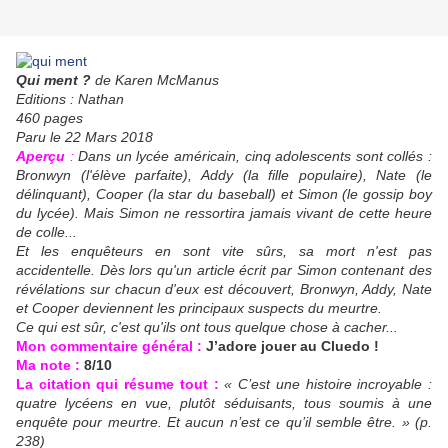
Qui ment ?
de Karen McManus
Editions : Nathan
460 pages
Paru le 22 Mars 2018
Aperçu
:
Dans un lycée américain, cinq adolescents sont collés :
Bronwyn (l'élève parfaite), Addy (la fille populaire), Nate (le
délinquant), Cooper (la star du baseball) et Simon (le gossip boy
du lycée). Mais Simon ne ressortira jamais vivant de cette heure
de colle...
Et les enquêteurs en sont vite sûrs, sa mort n'est pas
accidentelle. Dès lors qu'un article écrit par Simon contenant des
révélations sur chacun d'eux est découvert, Bronwyn, Addy, Nate
et Cooper deviennent les principaux suspects du meurtre.
Ce qui est sûr, c'est qu'ils ont tous quelque chose à cacher...
Mon commentaire général :
J’adore jouer au Cluedo !
Ma note :
8/10
La citation qui résume tout :
« C’est une histoire incroyable :
quatre lycéens en vue, plutôt séduisants, tous soumis à une
enquête pour meurtre. Et aucun n’est ce qu’il semble être. » (p.
238)