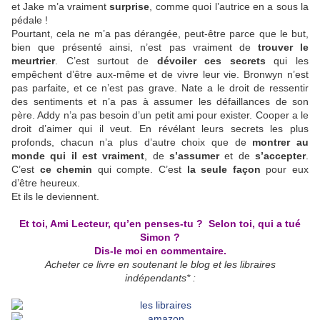
et Jake m’a vraiment
surprise
, comme quoi l’autrice en a sous la
pédale !
Pourtant, cela ne m’a pas dérangée, peut-être parce que le but,
bien que présenté ainsi, n’est pas vraiment de
trouver le
meurtrier
. C’est surtout de
dévoiler ces secrets
qui les
empêchent d’être aux-même et de vivre leur vie. Bronwyn n’est
pas parfaite, et ce n’est pas grave. Nate a le droit de ressentir
des sentiments et n’a pas à assumer les défaillances de son
père. Addy n’a pas besoin d’un petit ami pour exister. Cooper a le
droit d’aimer qui il veut. En révélant leurs secrets les plus
profonds, chacun n’a plus d’autre choix que de
montrer au
monde qui il est vraiment
, de
s’assumer
et de
s’accepter
.
C’est
ce chemin
qui compte. C’est
la seule façon
pour eux
d’être heureux.
Et ils le deviennent.
Et toi, Ami Lecteur, qu’en penses-tu ? Selon toi, qui a tué
Simon ?
Dis-le moi en commentaire.
Acheter ce livre en soutenant le blog et les libraires
indépendants* :