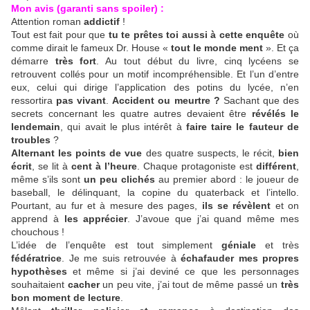
Mon avis (garanti sans spoiler) :
Attention roman
addictif
!
Tout est fait pour que
tu te prêtes toi aussi à cette enquête
où
comme dirait le fameux Dr. House «
tout le monde ment
». Et ça
démarre
très fort
. Au tout début du livre, cinq lycéens se
retrouvent collés pour un motif incompréhensible. Et l’un d’entre
eux, celui qui dirige l’application des potins du lycée, n’en
ressortira
pas vivant
.
Accident ou meurtre ?
Sachant que des
secrets concernant les quatre autres devaient être
révélés le
lendemain
, qui avait le plus intérêt à
faire taire le fauteur de
troubles
?
Alternant les points de vue
des quatre suspects, le récit,
bien
écrit
, se lit à
cent à l’heure
. Chaque protagoniste est
différent
,
même s’ils sont
un peu clichés
au premier abord : le joueur de
baseball, le délinquant, la copine du quaterback et l’intello.
Pourtant, au fur et à mesure des pages,
ils se révèlent
et on
apprend à
les apprécier
. J’avoue que j’ai quand même mes
chouchous !
L’idée de l’enquête est tout simplement
géniale
et très
fédératrice
. Je me suis retrouvée à
échafauder mes propres
hypothèses
et même si j’ai deviné ce que les personnages
souhaitaient
cacher
un peu vite, j’ai tout de même passé un
très
bon moment de lecture
.