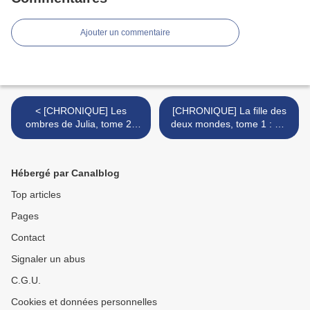
Ajouter un commentaire
< [CHRONIQUE] Les
[CHRONIQUE] La fille des
ombres de Julia, tome 2 :
deux mondes, tome 1 : Un
La créature intérieure de
pied dans la tombe de
Catherine Egan
C.C.Hunter >
Hébergé par Canalblog
Top articles
Pages
Contact
Signaler un abus
C.G.U.
Cookies et données personnelles