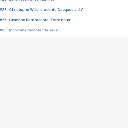
#27 : Christophe Willem raconte "Jacques a dit"
#26 : Chimène Badi raconte "Entre nous"
#25 : Indochine raconte "3e sexe"
#24 : Zaho raconte "C'est chelou"
#23 : Patrick Bruel raconte "Au café des délices"
#22 : Kyo raconte "Le chemin"
#21 : Nolwenn Leroy raconte "Cassé"
#20 : Patrick Hernandez raconte "Born to be alive"
#19 : Lorie raconte "Près de moi"
#18 : Michael Jones raconte "A nos actes manqués" (avec Jean-Jacque
#17 : Khaled raconte "Aïcha"
#16 : Corneille raconte "Parce qu'on vient de loin"