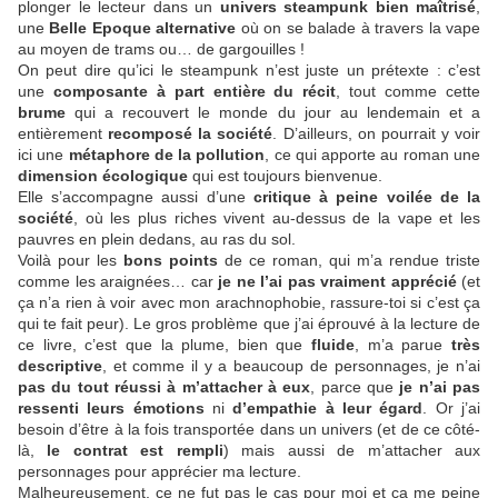
plonger le lecteur dans un
univers steampunk bien maîtrisé
,
une
Belle Epoque alternative
où on se balade à travers la vape
au moyen de trams ou… de gargouilles !
On peut dire qu’ici le steampunk n’est juste un prétexte : c’est
une
composante à part entière du récit
, tout comme cette
brume
qui a recouvert le monde du jour au lendemain et a
entièrement
recomposé la société
. D’ailleurs, on pourrait y voir
ici une
métaphore de la pollution
, ce qui apporte au roman une
dimension écologique
qui est toujours bienvenue.
Elle s’accompagne aussi d’une
critique à peine voilée de la
société
, où les plus riches vivent au-dessus de la vape et les
pauvres en plein dedans, au ras du sol.
Voilà pour les
bons points
de ce roman, qui m’a rendue triste
comme les araignées… car
je ne l’ai pas vraiment apprécié
(et
ça n’a rien à voir avec mon arachnophobie, rassure-toi si c’est ça
qui te fait peur). Le gros problème que j’ai éprouvé à la lecture de
ce livre, c’est que la plume, bien que
fluide
, m’a parue
très
descriptive
, et comme il y a beaucoup de personnages, je n’ai
pas du tout réussi à m’attacher à eux
, parce que
je n’ai pas
ressenti leurs émotions
ni
d’empathie à leur égard
. Or j’ai
besoin d’être à la fois transportée dans un univers (et de ce côté-
là,
le contrat est rempli
) mais aussi de m’attacher aux
personnages pour apprécier ma lecture.
Malheureusement, ce ne fut pas le cas pour moi et ça me peine