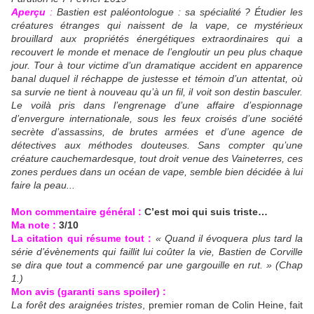
Aperçu
:
Bastien est paléontologue : sa spécialité ? Étudier les
créatures étranges qui naissent de la vape, ce mystérieux
brouillard aux propriétés énergétiques extraordinaires qui a
recouvert le monde et menace de l’engloutir un peu plus chaque
jour. Tour à tour victime d’un dramatique accident en apparence
banal duquel il réchappe de justesse et témoin d’un attentat, où
sa survie ne tient à nouveau qu’à un fil, il voit son destin basculer.
Le voilà pris dans l’engrenage d’une affaire d’espionnage
d’envergure internationale, sous les feux croisés d’une société
secrète d’assassins, de brutes armées et d’une agence de
détectives aux méthodes douteuses. Sans compter qu’une
créature cauchemardesque, tout droit venue des Vaineterres, ces
zones perdues dans un océan de vape, semble bien décidée à lui
faire la peau...
Mon commentaire général :
C’est moi qui suis triste…
Ma note :
3/10
La citation qui résume tout :
« Quand il évoquera plus tard la
série d’évènements qui faillit lui coûter la vie, Bastien de Corville
se dira que tout a commencé par une gargouille en rut. » (Chap
1.)
Mon avis (garanti sans spoiler) :
La forêt des araignées tristes
, premier roman de Colin Heine, fait