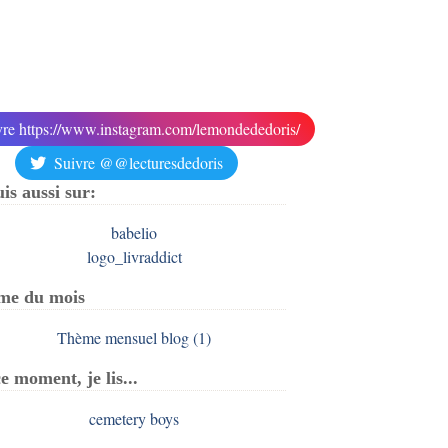
vre https://www.instagram.com/lemondededoris/
Suivre @@lecturesdedoris
uis aussi sur:
me du mois
e moment, je lis...