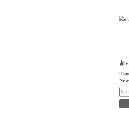
V
Depui
News