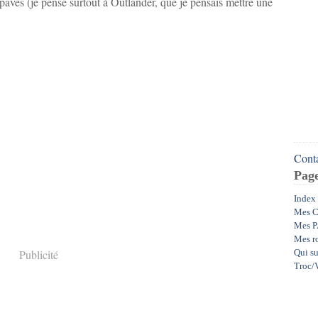
 pavés (je pense surtout à Outlander, que je pensais mettre une
Conta
Pag
Index
Mes C
Mes P
Mes r
Publicité
Qui su
Troc/V