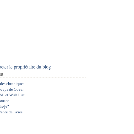
cter le propriétaire du blog
es
 des chroniques
oups de Coeur
AL et Wish List
omans
is-je?
ente de livres