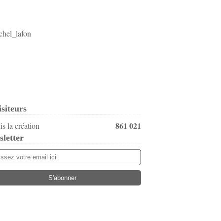
isiteurs
861 021
s la création
letter