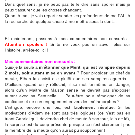
Dans quel sens, je ne peux pas te le dire sans spoiler mais je
peux t’assurer que les choses changent.
Quant à moi, je vais repartir sonder les profondeurs de ma PAL, à
la recherche de quelque chose à me mettre sous la dent…
Et maintenant, passons à mes commentaires non censurés...
Attention spoilers !
Si tu ne veux pas en savoir plus sur
l'histoire, arrête-toi ici !
Mes commentaires non censurés :
Suis-je la seule à
m’étonner que Merit, qui est vampire depuis
2 mois, soit autant mise en avant
? Pour protéger un chef de
meute, Ethan la choisit elle plutôt que ses vampires aguerris…
D’ailleurs quand on y réfléchit, il se met lui-même en danger,
alors qu’un Maitre de Maison sensé ne devrait pas s’exposer
autant avec sa Sentinelle … Peut-être pour témoigner de sa
confiance et de son engagement envers les métamorphes ?
L’intrigue, encore une fois, est
facilement résolue
. Si les
motivations d’Adam ne sont pas très logiques (ce n’est pas en
tuant Gabriel qu’il deviendra chef de meute à son tour, loin de là),
la surprise est du coup présente puisque ce n’est clairement pas
le membre de la meute qu’on aurait pu soupçonner !