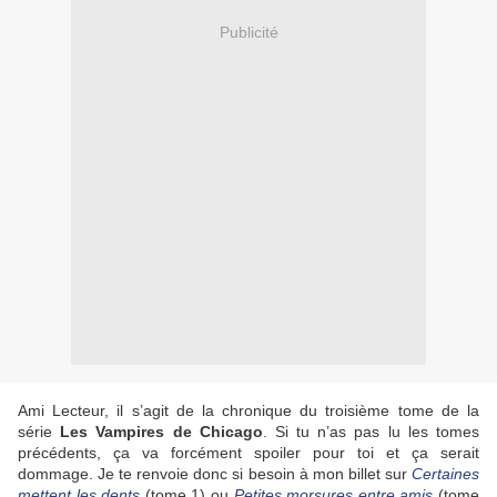
Publicité
Ami Lecteur, il s’agit de la chronique du troisième tome de la
série
Les Vampires de Chicago
. Si tu n’as pas lu les tomes
précédents, ça va forcément spoiler pour toi et ça serait
dommage. Je te renvoie donc si besoin à mon billet sur
Certaines
mettent les dents
(tome 1) ou
Petites morsures entre amis
(tome