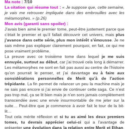
Ma note :
7/10
La citation qui résume tout :
« Je suppose que, cette semaine,
je vais me retrouver impliquée dans des embrouilles avec les
métamorphes. » (p.26)
Mon avis (garanti sans spoiler) :
J’avais bien aimé le premier tome, peut-être justement parce que
c’était le premier et qu’il fallait découvrir cet univers, mais
plus
j’avance dans cette série, plus mon intérêt s’émousse
. Je ne
sais même pas expliquer clairement pourquoi, en fait, ce qui me
pose vraiment problème.
La preuve avec ce troisième tome dans lequel
je me suis
ennuyée, surtout au début
, car j’ai trouvé cela long à démarrer.
Les métamorphes ne sont en fait pas aussi au centre de l’histoire
qu’on pourrait le penser, et j’ai davantage
eu à faire aux
considérations personnelles de Merit qu’à de l’action
trépidante
. La fin permet de relancer un peu la machine mais je
ne sais pas encore si j’ai envie de continuer cette saga. Ce n’est
pas trop mal, ça se lit bien mais je n’en sors jamais complètement
transcendée avec une envie insurmontable de me jeter sur la
suite… Peut-être que je commence à avoir fait le tour de la bit-
lit…
Tout cela mérite réflexion et
si tu as aimé les deux premiers
tomes, tu devrais apprécier celui-ci
qui a l’avantage de
présenter
une évolution dans la relation entre Merit et Ethan
.