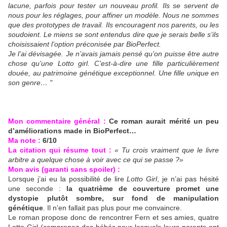
lacune, parfois pour tester un nouveau profil. Ils se servent de
nous pour les réglages, pour affiner un modèle. Nous ne sommes
que des prototypes de travail. Ils encouragent nos parents, ou les
soudoient. Le miens se sont entendus dire que je serais belle s’ils
choisissaient l’option préconisée par BioPerfect.
Je l’ai dévisagée. Je n’avais jamais pensé qu’on puisse être autre
chose qu’une Lotto girl. C’est-à-dire une fille particulièrement
douée, au patrimoine génétique exceptionnel. Une fille unique en
son genre… "
Mon commentaire général :
Ce roman aurait mérité un peu
d’améliorations made in BioPerfect…
Ma note :
6/10
La citation qui résume tout :
« Tu crois vraiment que le livre
arbitre a quelque chose à voir avec ce qui se passe ?»
Mon avis (garanti sans spoiler) :
Lorsque j’ai eu la possibilité de lire
Lotto Girl
, je n’ai pas hésité
une seconde :
la quatrième de couverture promet une
dystopie plutôt sombre, sur fond de manipulation
génétique
. Il n’en fallait pas plus pour me convaincre.
Le roman propose donc de rencontrer Fern et ses amies, quatre