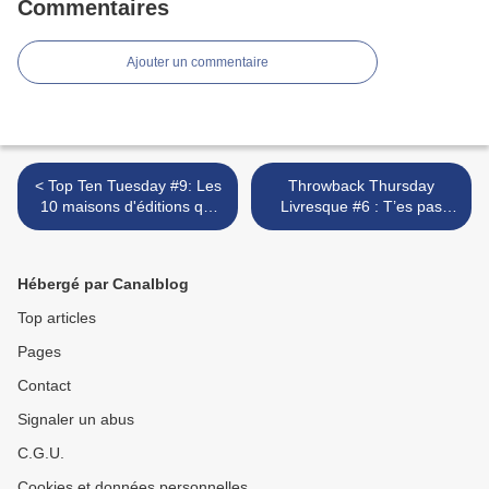
Commentaires
Ajouter un commentaire
< Top Ten Tuesday #9: Les
Throwback Thursday
10 maisons d'éditions qui
Livresque #6 : T’es pas
prennent le plus de place
mon genre, mais je t’ai
dans ma bibliothèque
quand même aimé >
Hébergé par Canalblog
Top articles
Pages
Contact
Signaler un abus
C.G.U.
Cookies et données personnelles