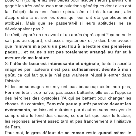
Lotto Girl (comprenez des bébés pour lesquels leurs parents ont
gagné les très onéreuses manipulations génétiques dont elles ont
fait l’objet) dans une école spécialisée et très luxueuse, afin
d’apprendre à utiliser les dons qui leur ont été génétiquement
attribués. Mais que se passerait-il si leurs aptitudes ne se
développaient pas ?
Le récit, séparé en un avant et un après (après quoi ? ça on ne le
sait pas au départ), est assez mystérieux et je dois bien avouer
que
l’univers m’a paru un peu flou à la lecture des premières
pages… et ça ne s’est pas totalement arrangé au fur et à
mesure de ma lecture
.
Si
l’idée de base est intéressante et originale
, toute la société
imaginée par l’auteure n’est
pas suffisamment décrite à mon
goût
, ce qui fait que je n’ai pas vraiment réussi à entrer dans
l’histoire.
Et les personnages ne m’y ont pas beaucoup aidée non plus,
Fern en tête : trop naïve, pas assez battante, elle est à l’opposé
des héroïnes des dystopies YA qui se battent pour changer les
choses. Au contraire,
Fern m’a parue plutôt passive devant les
évènements
, se laissant entrainer par d’autres sans essayer de
comprendre le fond des choses, ce qui fait que pour le lecteur,
les réponses arrivent assez tard et pas franchement à l’initiative
de Fern.
Pour moi,
le gros défaut de ce roman reste quand même le