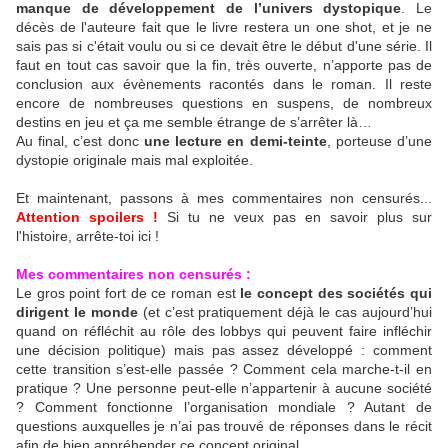
manque de développement de l’univers dystopique
. Le
décès de l'auteure fait que le livre restera un one shot, et je ne
sais pas si c'était voulu ou si ce devait être le début d'une série. Il
faut en tout cas savoir que la fin, très ouverte, n’apporte pas de
conclusion aux évènements racontés dans le roman. Il reste
encore de nombreuses questions en suspens, de nombreux
destins en jeu et ça me semble étrange de s’arrêter là…
Au final, c’est donc
une lecture en demi-teinte
, porteuse d’une
dystopie originale mais mal exploitée.
Et maintenant, passons à mes commentaires non censurés...
Attention spoilers !
Si tu ne veux pas en savoir plus sur
l'histoire, arrête-toi ici !
Mes commentaires non censurés :
Le gros point fort de ce roman est
le concept des sociétés qui
dirigent le monde
(et c’est pratiquement déjà le cas aujourd’hui
quand on réfléchit au rôle des lobbys qui peuvent faire infléchir
une décision politique) mais pas assez développé : comment
cette transition s’est-elle passée ? Comment cela marche-t-il en
pratique ? Une personne peut-elle n’appartenir à aucune société
? Comment fonctionne l’organisation mondiale ? Autant de
questions auxquelles je n’ai pas trouvé de réponses dans le récit
afin de bien appréhender ce concept original.