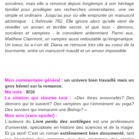
sorcières, mais elle a renoncé depuis longtemps à son héritage
familial pour privilégier ses recherches universitaires, une vie
simple et ordinaire. Jusqu'au jour où elle emprunte un manuscrit
alchimique : L'Ashmole 782. Elle ignore alors qu'elle vient de
réveiller un ancien et terrible secret, et que tous - démons,
sorcières et vampires - le convoitent ardemment. Parmi eux,
Matthew Clairmont, un vampire aussi redoutable qu'énigmatique.
Un tueur, lui a-t-on dit. Diana se retrouve très vite au coeur de la
tourmente, entre un manuscrit maudit et un amour impossible.
Mon commentaire général :
un univers bien travaillé mais un
gros bémol sur la romance.
Ma note :
8/10
La citation qui résume tout :
«Des livres ensorcelés? Des
démons qui te suivent? Des vampires qui t'emmènent au yoga?
Des sorciers qui menacent une Bishop? »
Mon avis (sans spoiler) :
L'auteure du
Livre perdu des sortilèges
est une professeure
d'université, spécialisée en histoire des sciences et de la magie.
Et ça sent! C'est un roman
extrêmement bien documenté
, tant