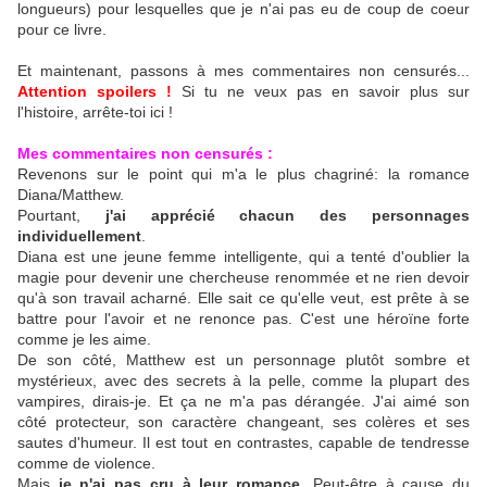
longueurs) pour lesquelles que je n'ai pas eu de coup de coeur
pour ce livre.
Et maintenant, passons à mes commentaires non censurés...
Attention spoilers !
Si tu ne veux pas en savoir plus sur
l'histoire, arrête-toi ici !
Mes commentaires non censurés :
Revenons sur le point qui m'a le plus chagriné: la romance
Diana/Matthew.
Pourtant,
j'ai apprécié chacun des personnages
individuellement
.
Diana est une jeune femme intelligente, qui a tenté d'oublier la
magie pour devenir une chercheuse renommée et ne rien devoir
qu'à son travail acharné. Elle sait ce qu'elle veut, est prête à se
battre pour l'avoir et ne renonce pas. C'est une héroïne forte
comme je les aime.
De son côté, Matthew est un personnage plutôt sombre et
mystérieux, avec des secrets à la pelle, comme la plupart des
vampires, dirais-je. Et ça ne m'a pas dérangée. J'ai aimé son
côté protecteur, son caractère changeant, ses colères et ses
sautes d'humeur. Il est tout en contrastes, capable de tendresse
comme de violence.
Mais
je n'ai pas cru à leur romance
. Peut-être à cause du