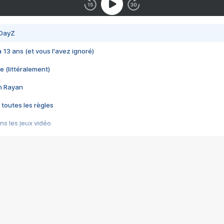
 DayZ
 a 13 ans (et vous l'avez ignoré)
e (littéralement)
im Rayan
 toutes les règles
s les jeux vidéo
us choquant de Rockstar ? - Le scandale BULLY
e plus moche de Steam
du RÊVE tourne au CAUCHEMAR
pendant 8 heures
it… à tort