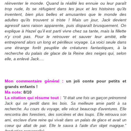
réinventer le monde. Quand la réalité les ennuie ou leur paraît
trop rude, ils se réfugient dans les jeux et les histoires qu’ils
inventent, bien plus belles et amusantes que le monde des
adultes qu’ils trouvent si triste ! Mais un jour, Jack devient
agressif sans raison apparente, puis disparaît brusquement. On
explique à Hazel qu'il est parti vivre chez sa tante, mais la fillette
n'y croit pas. Pour le retrouver et sauver leur amitié, elle
entreprend alors un long et périlleux voyage. La voici seule dans
une étrange forêt peuplée de créatures fantastiques, à la
recherche du palais de glace de la Reine des neiges qui, selon
elle, a enlevé Jack….
Mon commentaire général :
un joli conte pour petits et
grands enfants !
Ma note:
8/10
La citation qui résume tout :
"Il était une fois un garçon prénommé
Jack qui se perdit dans les bois. Sa meilleure amie partit à sa
recherche. Au cours du voyage, elle vécut beaucoup d'aventures. Elle
rencontra des forestiers, des sorcières et des loups. Elle retrouva son
ami, esclave d'une reine qui vivait dans un palais de glace et avait un
coeur qui allait de pair. Elle le sauva à l'aide d'un objet magique."