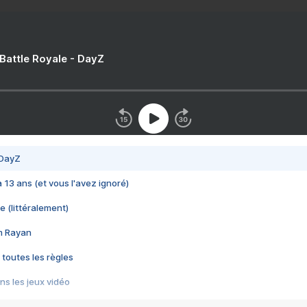
 Battle Royale - DayZ
 DayZ
 a 13 ans (et vous l'avez ignoré)
e (littéralement)
im Rayan
 toutes les règles
s les jeux vidéo
us choquant de Rockstar ? - Le scandale BULLY