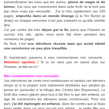
extraordinaires les unes que les autres,
pleine de magie et de
terreur
. Car ceux qui s’aventurent dans cette forêt ne le font pas
par choix mais par nécessité… J’ai lu très rapidement ces 150
pages,
emportée dans un monde étrange
(à la Tim Burton je
dirais) où chaque rencontre n’est pas vraiment ce qu’elle semble
être.
J’ai par contre été très
déçue par la fin
parce que l’histoire se
conclut très vite, après nous avoir fait rêver pendant des
centaines de pages.
Au final, c’est
une réécriture réussie mais qui aurait mérité
une conclusion un peu plus travaillée
.
Et maintenant, passons à mes commentaires non censurés...
Attention spoilers !
Si tu ne veux pas en savoir plus sur
l'histoire, arrête-toi ici !
Mes commentaires non censurés :
Les réécritures de conte sont nombreuses et variées ces derniers
temps et si la plupart sont clairement destinées aux adultes (je
pense en particulier à la trilogie des
Contes des Royaumes
),
La
forêt des cœurs glacés
peut tout à fait être lu par des enfants, en
âge de comprendre les allusions assez nombreuses. Pour ma
part,
j’ai été replongée en enfance
, dans les contes que je lisais
étant petite dans un gros recueil tout abîmé : la petite fille aux