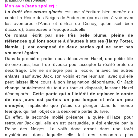
(traduction personnelle)
Mon avis (sans spoiler) :
La forêt des cœurs glacés
est une réécriture bien menée du
conte La Reine des Neiges de Andersen (ça n’a rien à voir avec
les aventures d’Anna et d’Elsa de Disney, qu’on soit bien
d’accord), transposée à l’époque actuelle.
Ce roman, écrit par une très belle plume, pleine de
références qui font sourire à d’autres histoires (Harry Potter,
Narnia…), est composé de deux parties qui ne sont pas
vraiment égales
.
Dans la première partie, nous découvrons Hazel, une petite fille
de onze ans, bien trop rêveuse pour accepter la réalité brute de
décoffrage. Elle ne s’intègre pas à l’école, ni avec les autres
enfants, sauf avec Jack, son voisin et meilleur ami, avec qui elle
peut laisser libre cours à son imagination débordante. Or Jack
change brutalement du tout au tout et disparait, laissant Hazel
désemparée.
Cette partie qui a l’intérêt de replacer le conte
de nos jours est parfois un peu longue et m’a un peu
ennuyée
, impatiente que j’étais de plonger dans le monde
féérique, qui fait l’objet de la deuxième partie du livre.
En effet, la seconde moitié présente la quête d’Hazel pour
retrouver Jack qui, elle en est persuadée, a été enlevée par la
Reine des Neiges. La voilà donc errant dans une forêt
mystérieuse dans laquelle elle fait des rencontres plus