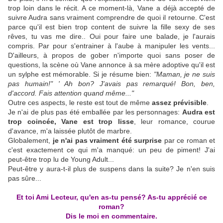
trop loin dans le récit. A ce moment-là, Vane a déjà accepté de
suivre Audra sans vraiment comprendre de quoi il retourne. C'est
parce qu'il est bien trop content de suivre la fille sexy de ses
rêves, tu vas me dire.. Oui pour faire une balade, je l'aurais
compris. Par pour s'entrainer à l'aube à manipuler les vents...
D'ailleurs, à propos de gober n'importe quoi sans poser de
questions, la scène où Vane annonce à sa mère adoptive qu'il est
un sylphe est mémorable. Si je résume bien:
"Maman, je ne suis
pas humain!" ' Ah bon? J'avais pas remarqué! Bon, ben,
d'accord. Fais attention quand même..."
Outre ces aspects, le reste est tout de même
assez prévisible
.
Je n'ai de plus pas été emballée par les personnages:
Audra est
trop coincée, Vane est trop lisse
, leur romance, courue
d'avance, m'a laissée plutôt de marbre.
Globalement,
je n'ai pas vraiment été surprise
par ce roman et
c'est exactement ce qui m'a manqué: un peu de piment! J'ai
peut-être trop lu de Young Adult...
Peut-être y aura-t-il plus de suspens dans la suite? Je n'en suis
pas sûre...
Et toi Ami Lecteur, qu'en as-tu pensé? As-tu apprécié ce
roman?
Dis le moi en commentaire.