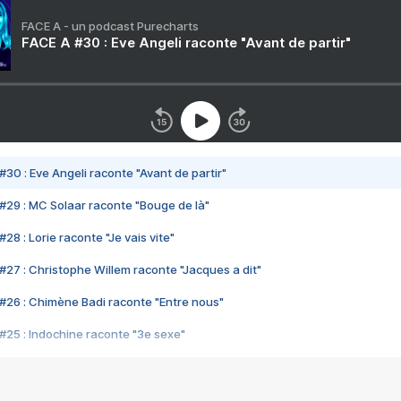
FACE A - un podcast Purecharts
FACE A #30 : Eve Angeli raconte "Avant de partir"
#30 : Eve Angeli raconte "Avant de partir"
#29 : MC Solaar raconte "Bouge de là"
28 : Lorie raconte "Je vais vite"
#27 : Christophe Willem raconte "Jacques a dit"
#26 : Chimène Badi raconte "Entre nous"
#25 : Indochine raconte "3e sexe"
#24 : Zaho raconte "C'est chelou"
#23 : Patrick Bruel raconte "Au café des délices"