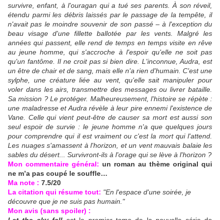
survivre, enfant, à l'ouragan qui a tué ses parents. À son réveil,
étendu parmi les débris laissés par le passage de la tempête, il
n'avait pas le moindre souvenir de son passé – à l'exception du
beau visage d'une fillette ballotée par les vents. Malgré les
années qui passent, elle rend de temps en temps visite en rêve
au jeune homme, qui s'accroche à l'espoir qu'elle ne soit pas
qu'un fantôme. Il ne croit pas si bien dire. L'inconnue, Audra, est
un être de chair et de sang, mais elle n'a rien d'humain. C'est une
sylphe, une créature liée au vent, qu'elle sait manipuler pour
voler dans les airs, transmettre des messages ou livrer bataille.
Sa mission ? Le protéger. Malheureusement, l'histoire se répète :
une maladresse et Audra révèle à leur pire ennemi l'existence de
Vane. Celle qui vient peut-être de causer sa mort est aussi son
seul espoir de survie : le jeune homme n'a que quelques jours
pour comprendre qui il est vraiment ou c'est la mort qui l'attend.
Les nuages s'amassent à l'horizon, et un vent mauvais balaie les
sables du désert... Survivront-ils à l'orage qui se lève à l'horizon ?
Mon commentaire général:
un roman au thème original qui
ne m’a pas coupé le souffle…
Ma note :
7.5/20
La citation qui résume tout:
"En l'espace d'une soirée, je
découvre que je ne suis pas humain."
Mon avis (sans spoiler) :