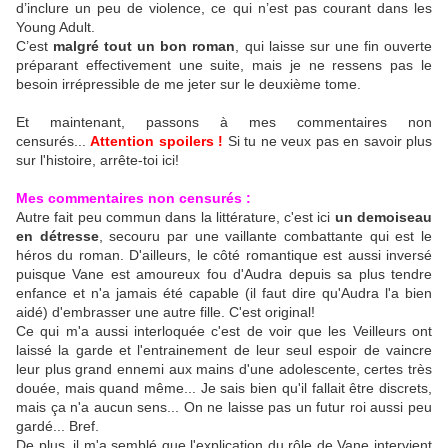
d’inclure un peu de violence, ce qui n’est pas courant dans les
Young Adult.
C’est
malgré tout un bon roman
, qui laisse sur une fin ouverte
préparant effectivement une suite, mais je ne ressens pas le
besoin irrépressible de me jeter sur le deuxième tome.
Et maintenant, passons à mes commentaires non
censurés...
Attention spoilers !
Si tu ne veux pas en savoir plus
sur l'histoire, arrête-toi ici!
Mes commentaires non censurés :
Autre fait peu commun dans la littérature, c'est ici
un demoiseau
en détresse
, secouru par une vaillante combattante qui est le
héros du roman. D'ailleurs, le côté romantique est aussi inversé
puisque Vane est amoureux fou d'Audra depuis sa plus tendre
enfance et n'a jamais été capable (il faut dire qu'Audra l'a bien
aidé) d'embrasser une autre fille. C'est original!
Ce qui m'a aussi interloquée c'est de voir que les Veilleurs ont
laissé la garde et l'entrainement de leur seul espoir de vaincre
leur plus grand ennemi aux mains d'une adolescente, certes très
douée, mais quand même... Je sais bien qu'il fallait être discrets,
mais ça n'a aucun sens... On ne laisse pas un futur roi aussi peu
gardé... Bref.
De plus, il m'a semblé que l'explication du rôle de Vane intervient