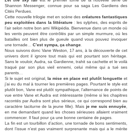
Let the sky fall
est le premier tome de la nouvelle série de
Shannon Messenger, connue pour sa saga Les Gardiens des
Cités Perdues.
Cette nouvelle trilogie met en scène des
créatures fantastiques
peu exploitées dans la littérature
: les sylphes, des esprits de
l’air selon notre bon ami Wikipédia. Bienvenue dans un monde où
les vents peuvent être contrôlés par un simple murmure, où les
batailles ont bien plus de gueule quand vous pouvez invoquer
une tornade…
C’est sympa, ça change
.
Nous suivons donc Vane Weston, 17 ans, à la découverte de cet
univers dont il ignore tout mais qui est pourtant son héritage.
Sans le vouloir, Audra, sa Gardienne, trahit sa cachette et le voilà
traqué par son plus vieil ennemi, celui même qui a tué ses
parents…
Si le sujet est original,
la mise en place est plutôt longuette
et
j’ai eu du mal à tourner les premières pages. Pourtant le style est
plutôt bon, Vane est plutôt sympathique, l’alternance de points de
vue entre Vane et Audra est intéressante (même si les chapitres
racontés par Audra sont plus sérieux, ce qui correspond bien au
caractère taciturne de la jeune fille). Mais
je me suis ennuyée
,
en me demandant quand les choses sérieuses allaient vraiment
commencer. Il faut pour ça une bonne centaine de pages.
La fin est un tourbillon d’action, une tornade de bons sentiments,
dont l’issue n’est pas vraiment surprenante mais qui a le mérite