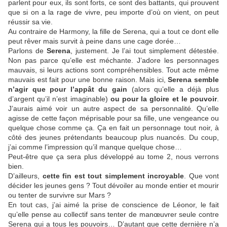
parlent pour eux, ils sont forts, ce sont des battants, qui prouvent
que si on a la rage de vivre, peu importe d’où on vient, on peut
réussir sa vie.
Au contraire de Harmony, la fille de Serena, qui a tout ce dont elle
peut rêver mais survit à peine dans une cage dorée…
Parlons de
Serena
, justement. Je l’ai tout simplement détestée.
Non pas parce qu’elle est méchante. J’adore les personnages
mauvais, si leurs actions sont compréhensibles. Tout acte même
mauvais est fait pour une bonne raison. Mais ici,
Serena semble
n’agir que pour l’appât du gain
(alors qu’elle a déjà plus
d’argent qu’il n’est imaginable)
ou pour la gloire et le pouvoir
.
J’aurais aimé voir un autre aspect de sa personnalité. Qu’elle
agisse de cette façon méprisable pour sa fille, une vengeance ou
quelque chose comme ça. Ça en fait un personnage tout noir, à
côté des jeunes prétendants beaucoup plus nuancés. Du coup,
j’ai comme l’impression qu’il manque quelque chose…
Peut-être que ça sera plus développé au tome 2, nous verrons
bien.
D’ailleurs,
cette fin est tout simplement incroyable
. Que vont
décider les jeunes gens ? Tout dévoiler au monde entier et mourir
ou tenter de survivre sur Mars ?
En tout cas, j’ai aimé la prise de conscience de Léonor, le fait
qu’elle pense au collectif sans tenter de manœuvrer seule contre
Serena qui a tous les pouvoirs… D’autant que cette dernière n’a