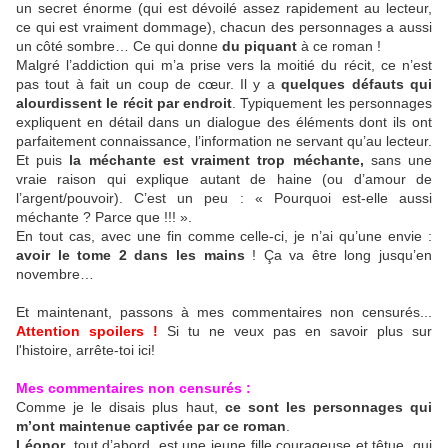
un secret énorme (qui est dévoilé assez rapidement au lecteur,
ce qui est vraiment dommage), chacun des personnages a aussi
un côté sombre… Ce qui donne
du piquant
à ce roman !
Malgré l’addiction qui m’a prise vers la moitié du récit, ce n’est
pas tout à fait un coup de cœur. Il y a
quelques défauts qui
alourdissent le récit par endroit
. Typiquement les personnages
expliquent en détail dans un dialogue des éléments dont ils ont
parfaitement connaissance, l’information ne servant qu’au lecteur.
Et puis
la méchante est vraiment trop méchante,
sans une
vraie raison qui explique autant de haine (ou d’amour de
l’argent/pouvoir). C’est un peu : « Pourquoi est-elle aussi
méchante ? Parce que !!! ».
En tout cas, avec une fin comme celle-ci, je n’ai qu’une envie :
avoir le tome 2 dans les mains
! Ça va être long jusqu’en
novembre…
Et maintenant, passons à mes commentaires non censurés...
Attention spoilers !
Si tu ne veux pas en savoir plus sur
l'histoire, arrête-toi ici!
Mes commentaires non censurés :
Comme je le disais plus haut,
ce sont les personnages qui
m’ont maintenue captivée par ce roman
.
Léonor
, tout d’abord, est une jeune fille courageuse et têtue, qui