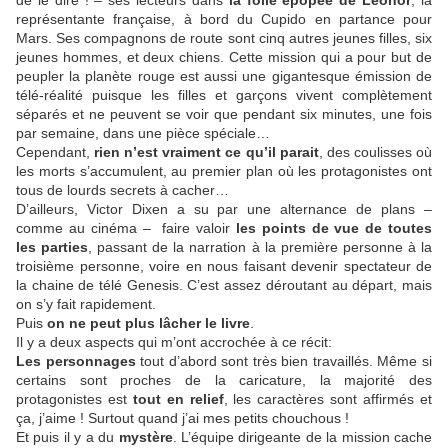
de le dire ! – ses lecteurs dans
la folle épopée de Léonor
, la
représentante française, à bord du Cupido en partance pour
Mars. Ses compagnons de route sont cinq autres jeunes filles, six
jeunes hommes, et deux chiens. Cette mission qui a pour but de
peupler la planète rouge est aussi une gigantesque émission de
télé-réalité puisque les filles et garçons vivent complètement
séparés et ne peuvent se voir que pendant six minutes, une fois
par semaine, dans une pièce spéciale…
Cependant,
rien n’est vraiment ce qu’il parait
, des coulisses où
les morts s’accumulent, au premier plan où les protagonistes ont
tous de lourds secrets à cacher…
D’ailleurs, Victor Dixen a su par une alternance de plans –
comme au cinéma – faire valoir
les points de vue de toutes
les parties
, passant de la narration à la première personne à la
troisième personne, voire en nous faisant devenir spectateur de
la chaine de télé Genesis. C’est assez déroutant au départ, mais
on s’y fait rapidement.
Puis
on ne peut plus lâcher le livre
.
Il y a deux aspects qui m’ont accrochée à ce récit:
Les personnages
tout d’abord sont très bien travaillés. Même si
certains sont proches de la caricature, la majorité des
protagonistes est
tout en relief
, les caractères sont affirmés et
ça, j’aime ! Surtout quand j’ai mes petits chouchous !
Et puis il y a du
mystère
. L’équipe dirigeante de la mission cache