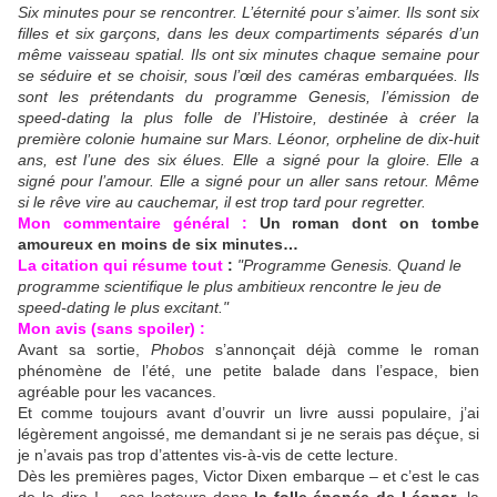
Six minutes pour se rencontrer. L’éternité pour s’aimer. Ils sont six
filles et six garçons, dans les deux compartiments séparés d’un
même vaisseau spatial. Ils ont six minutes chaque semaine pour
se séduire et se choisir, sous l’œil des caméras embarquées. Ils
sont les prétendants du programme Genesis, l’émission de
speed-dating la plus folle de l’Histoire, destinée à créer la
première colonie humaine sur Mars. Léonor, orpheline de dix-huit
ans, est l’une des six élues. Elle a signé pour la gloire. Elle a
signé pour l’amour. Elle a signé pour un aller sans retour. Même
si le rêve vire au cauchemar, il est trop tard pour regretter.
Mon commentaire général :
Un roman dont on tombe
amoureux en moins de six minutes…
La citation qui résume tout
:
"Programme Genesis. Quand le
programme scientifique le plus ambitieux rencontre le jeu de
speed-dating le plus excitant."
Mon avis (sans spoiler) :
Avant sa sortie,
Phobos
s’annonçait déjà comme le roman
phénomène de l’été, une petite balade dans l’espace, bien
agréable pour les vacances.
Et comme toujours avant d’ouvrir un livre aussi populaire, j’ai
légèrement angoissé, me demandant si je ne serais pas déçue, si
je n’avais pas trop d’attentes vis-à-vis de cette lecture.
Dès les premières pages, Victor Dixen embarque – et c’est le cas