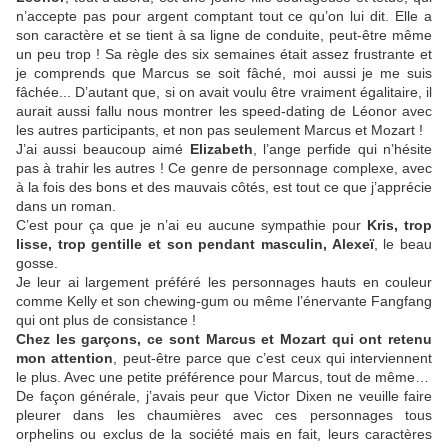
n’accepte pas pour argent comptant tout ce qu’on lui dit. Elle a
son caractère et se tient à sa ligne de conduite, peut-être même
un peu trop ! Sa règle des six semaines était assez frustrante et
je comprends que Marcus se soit fâché, moi aussi je me suis
fâchée... D’autant que, si on avait voulu être vraiment égalitaire, il
aurait aussi fallu nous montrer les speed-dating de Léonor avec
les autres participants, et non pas seulement Marcus et Mozart !
J’ai aussi beaucoup aimé
Elizabeth
, l’ange perfide qui n’hésite
pas à trahir les autres ! Ce genre de personnage complexe, avec
à la fois des bons et des mauvais côtés, est tout ce que j’apprécie
dans un roman.
C’est pour ça que je n’ai eu aucune sympathie pour
Kris, trop
lisse, trop gentille
et son pendant masculin, Alexeï
, le beau
gosse.
Je leur ai largement préféré les personnages hauts en couleur
comme Kelly et son chewing-gum ou même l’énervante Fangfang
qui ont plus de consistance !
Chez les garçons, ce sont Marcus et Mozart qui ont retenu
mon attention
, peut-être parce que c’est ceux qui interviennent
le plus. Avec une petite préférence pour Marcus, tout de même…
De façon générale, j’avais peur que Victor Dixen ne veuille faire
pleurer dans les chaumières avec ces personnages tous
orphelins ou exclus de la société mais en fait, leurs caractères