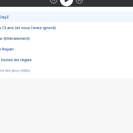
 DayZ
 a 13 ans (et vous l'avez ignoré)
e (littéralement)
im Rayan
 toutes les règles
s les jeux vidéo
us choquant de Rockstar ? - Le scandale BULLY
e plus moche de Steam
du RÊVE tourne au CAUCHEMAR
pendant 8 heures
it… à tort