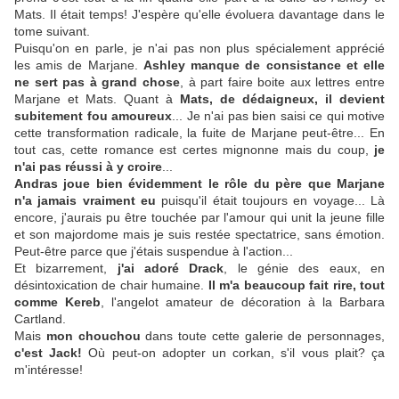
Mats. Il était temps! J'espère qu'elle évoluera davantage dans le
tome suivant.
Puisqu'on en parle, je n'ai pas non plus spécialement apprécié
les amis de Marjane.
Ashley manque de consistance et elle
ne sert pas à grand chose
, à part faire boite aux lettres entre
Marjane et Mats. Quant à
Mats, de dédaigneux, il devient
subitement fou amoureux
... Je n'ai pas bien saisi ce qui motive
cette transformation radicale, la fuite de Marjane peut-être... En
tout cas, cette romance est certes mignonne mais du coup,
je
n'ai pas réussi à y croire
...
Andras joue bien évidemment le rôle du père que Marjane
n'a jamais vraiment eu
puisqu'il était toujours en voyage... Là
encore, j'aurais pu être touchée par l'amour qui unit la jeune fille
et son majordome mais je suis restée spectatrice, sans émotion.
Peut-être parce que j'étais suspendue à l'action...
Et bizarrement,
j'ai adoré Drack
, le génie des eaux, en
désintoxication de chair humaine.
Il m'a beaucoup fait rire, tout
comme Kereb
, l'angelot amateur de décoration à la Barbara
Cartland.
Mais
mon chouchou
dans toute cette galerie de personnages,
c'est Jack!
Où peut-on adopter un corkan, s'il vous plait? ça
m'intéresse!