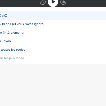
 DayZ
 a 13 ans (et vous l'avez ignoré)
e (littéralement)
im Rayan
 toutes les règles
s les jeux vidéo
us choquant de Rockstar ? - Le scandale BULLY
e plus moche de Steam
du RÊVE tourne au CAUCHEMAR
pendant 8 heures
it… à tort