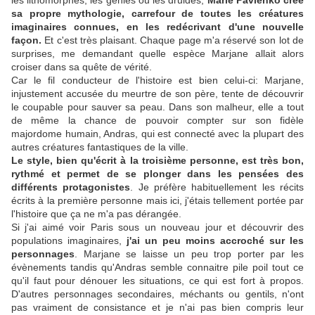
les lithomorphes, les génies ou les druides,
Marie Pavlenko créé
sa propre mythologie, carrefour de toutes les créatures
imaginaires connues, en les redécrivant d'une nouvelle
façon.
Et c'est très plaisant. Chaque page m'a réservé son lot de
surprises, me demandant quelle espèce Marjane allait alors
croiser dans sa quête de vérité.
Car le fil conducteur de l'histoire est bien celui-ci: Marjane,
injustement accusée du meurtre de son père, tente de découvrir
le coupable pour sauver sa peau. Dans son malheur, elle a tout
de même la chance de pouvoir compter sur son fidèle
majordome humain, Andras, qui est connecté avec la plupart des
autres créatures fantastiques de la ville.
Le style, bien qu'écrit à la troisième personne, est très bon,
rythmé et permet de se plonger dans les pensées des
différents protagonistes
. Je préfère habituellement les récits
écrits à la première personne mais ici, j'étais tellement portée par
l'histoire que ça ne m'a pas dérangée.
Si j'ai aimé voir Paris sous un nouveau jour et découvrir des
populations imaginaires,
j'ai un peu moins accroché sur les
personnages
. Marjane se laisse un peu trop porter par les
évènements tandis qu'Andras semble connaitre pile poil tout ce
qu'il faut pour dénouer les situations, ce qui est fort à propos.
D'autres personnages secondaires, méchants ou gentils, n'ont
pas vraiment de consistance et je n'ai pas bien compris leur